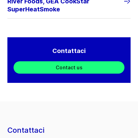
River Foods, GEA CookStar
SuperHeatSmoke
Contattaci
Contact us
Contattaci