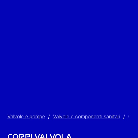
Valvole e pompe
/
Valvole e componenti sanitari
/
Corp
Corpi valvola,