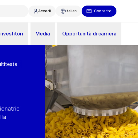
Accedi
Italian
Contatto
Investitori
Media
Opportunità di carriera
ltitesta
ionatrici
lla