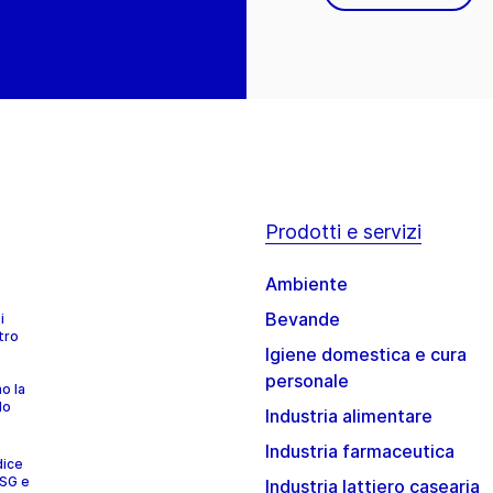
Prodotti e servizi
Ambiente
Bevande
i
tro
Igiene domestica e cura
personale
no la
lo
Industria alimentare
Industria farmaceutica
dice
ESG e
Industria lattiero casearia