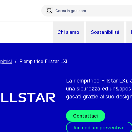
Chi siamo
Sostenibilitá
itrici
/
Riempitrice Fillstar LXi
La riempitrice Fillstar LXi
una sicurezza ed un&apos;ig
illstar
gasati grazie al suo design
Contattaci
Richiedi un preventivo