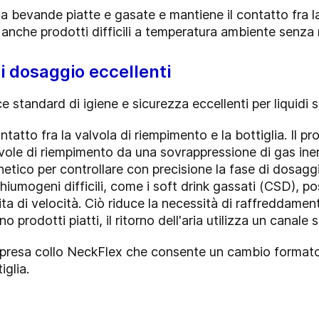
a a bevande piatte e gasate e mantiene il contatto fra l
 anche prodotti difficili a temperatura ambiente senza r
i dosaggio eccellenti
ce standard di igiene e sicurezza eccellenti per liquidi s
tatto fra la valvola di riempimento e la bottiglia. Il pr
vole di riempimento da una sovrappressione di gas inerte
tico per controllare con precisione la fase di dosaggio 
hiumogeni difficili, come i soft drink gassati (CSD), p
a di velocità. Ciò riduce la necessità di raffreddamen
o prodotti piatti, il ritorno dell'aria utilizza un canale
 di presa collo NeckFlex che consente un cambio format
iglia.