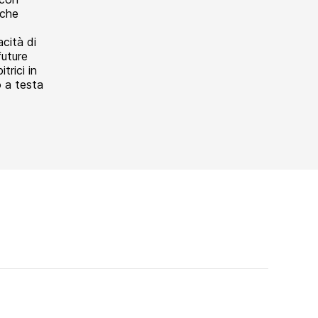
 che
cità di
future
trici in
 a testa