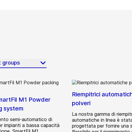
t groups
Riempitrici automatic
artFil M1 Powder
polveri
g system
La nostra gamma di riempitr
nto semi-automatico di
automatiche in linea è stat
er impianti a bassa capacità
progettata per fornire una 
zione. SmartFil M1
flessibile per il riempimento