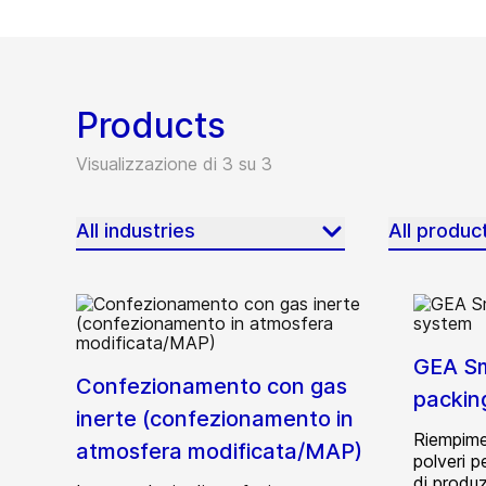
Products
Visualizzazione di 3 su 3
All industries
All produc
GEA Sm
Confezionamento con gas
packin
inerte (confezionamento in
Riempime
atmosfera modificata/MAP)
polveri p
di produ