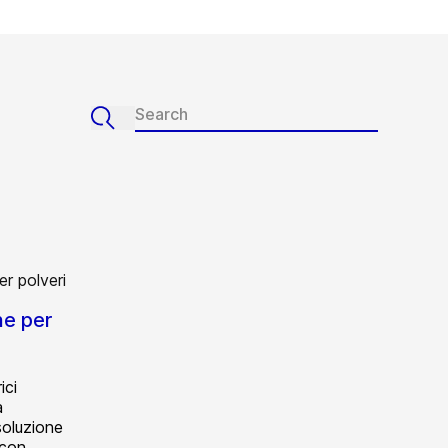
he per
ici
a
soluzione
 con