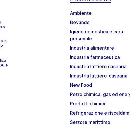
Ambiente
Bevande
i
tro
Igiene domestica e cura
personale
no la
lo
Industria alimentare
Industria farmaceutica
dice
ESG e
Industria lattiero casearia
Industria lattiero-casearia
New Food
Petrolchimica, gas ed ener
Prodotti chimici
Refrigerazione e riscalda
Settore marittimo