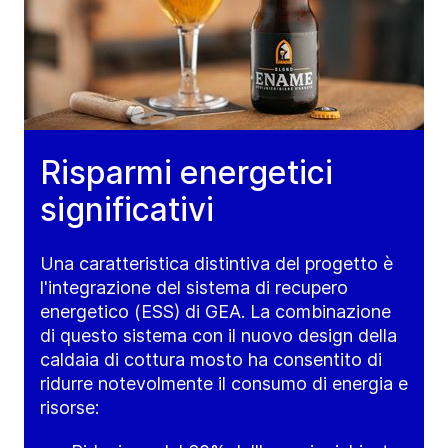
Risparmi energetici
significativi
Una caratteristica distintiva del progetto è
l'integrazione del sistema di recupero
energetico (ESS) di GEA. La combinazione
di questo sistema con il nuovo design della
caldaia di cottura mosto ha consentito di
ridurre notevolmente il consumo di energia e
risorse: