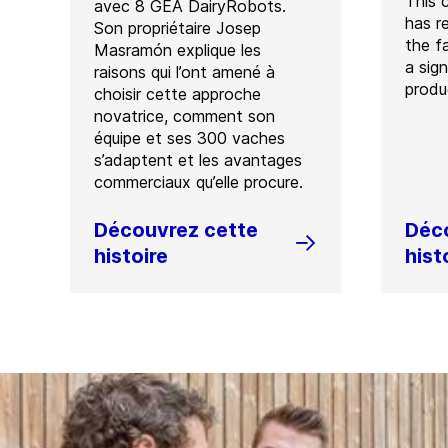
This 
avec 8 GEA DairyRobots.
has r
Son propriétaire Josep
the f
Masramón explique les
a sign
raisons qui l’ont amené à
produ
choisir cette approche
novatrice, comment son
équipe et ses 300 vaches
s’adaptent et les avantages
commerciaux qu’elle procure.
Découvrez cette
Déc
histoire
hist