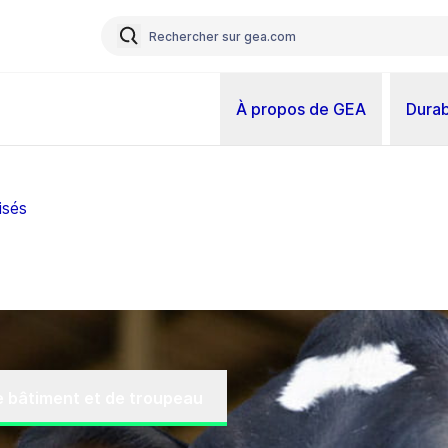
À propos de GEA
Durab
isés
de bâtiment et de troupeau