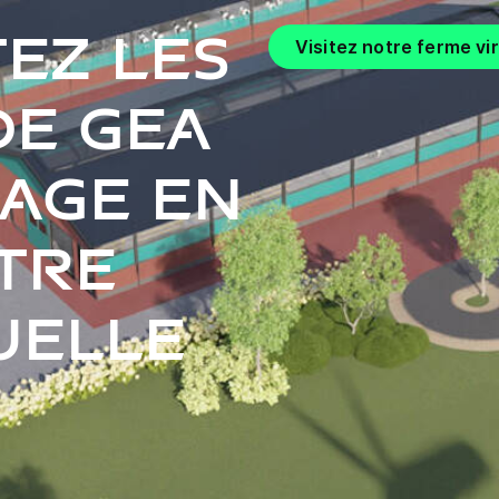
ez les
Visitez notre ferme vir
de GEA
vage en
otre
uelle