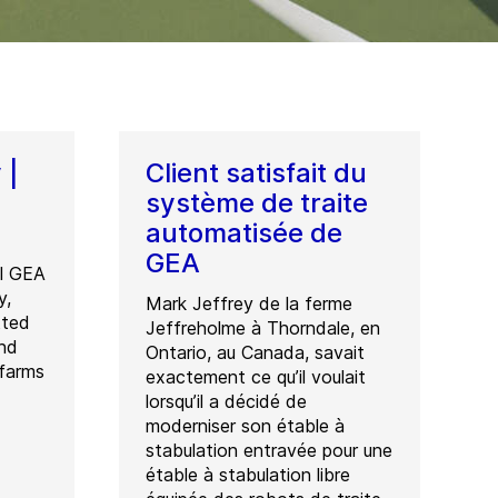
 |
Client satisfait du
système de traite
automatisée de
GEA
il GEA
y,
Mark Jeffrey de la ferme
tted
Jeffreholme à Thorndale, en
and
Ontario, au Canada, savait
 farms
exactement ce qu’il voulait
lorsqu’il a décidé de
moderniser son étable à
stabulation entravée pour une
étable à stabulation libre