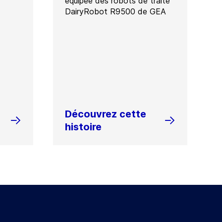
équipée des robots de traite
DairyRobot R9500 de GEA
Découvrez cette
histoire