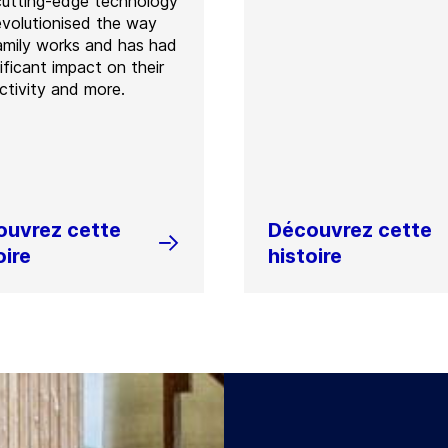
cutting-edge technology
evolutionised the way
amily works and has had
ificant impact on their
ctivity and more.
ouvrez cette
Découvrez cette
oire
histoire