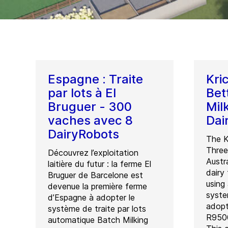
Espagne : Traite
Kri
par lots à El
Bet
Bruguer - 300
Mil
vaches avec 8
Dai
DairyRobots
The K
Three
Découvrez l’exploitation
Austr
laitière du futur : la ferme El
dairy
Bruguer de Barcelone est
using
devenue la première ferme
syste
d’Espagne à adopter le
adopt
système de traite par lots
R9500
automatique Batch Milking