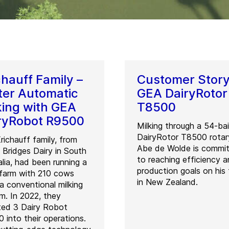
chauff Family –
Customer Story
ter Automatic
GEA DairyRotor
king with GEA
T8500
ryRobot R9500
Milking through a 54-ba
DairyRotor T8500 rotar
richauff family, from
Abe de Wolde is commi
 Bridges Dairy in South
to reaching efficiency 
alia, had been running a
production goals on his
 farm with 210 cows
in New Zealand.
 a conventional milking
m. In 2022, they
ed 3 Dairy Robot
 into their operations.