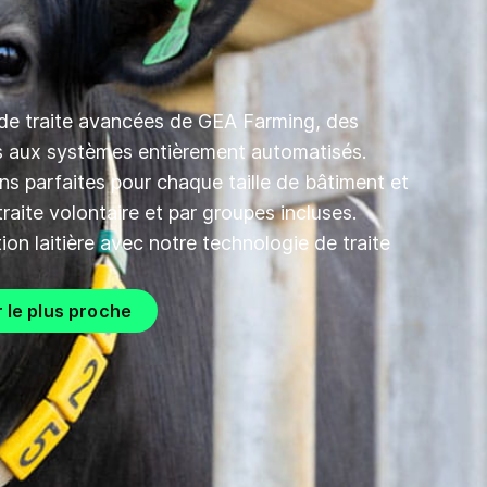
 de traite avancées de GEA Farming, des
 aux systèmes entièrement automatisés.
ns parfaites pour chaque taille de bâtiment et
raite volontaire et par groupes incluses.
ion laitière avec notre technologie de traite
r le plus proche