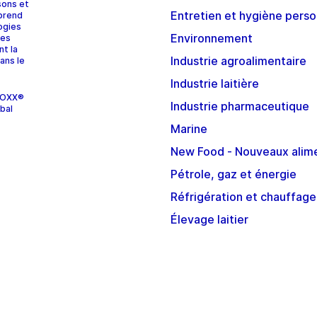
sons et
Entretien et hygiène perso
prend
ogies
Environnement
ces
nt la
Industrie agroalimentaire
ans le
Industrie laitière
STOXX®
Industrie pharmaceutique
bal
Marine
New Food - Nouveaux alim
Pétrole, gaz et énergie
Réfrigération et chauffage
Élevage laitier