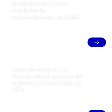
la eficiencia laboral
mediante la
modernización con GEA
Estabulación libre totalmente
automática con cuatro boxes de
ordeño GEA DairyRobot R9500 – El
bienestar de las vacas es la máxima
prioridad en el establo de ordeño
Caso de éxito en un
cliente con el sistema de
ordeño automatizado de
GEA
Una explotación láctea de propiedad
femenina mejora su eficiencia de
producción, y la higiene del rebaño, con