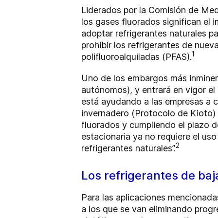
Liderados por la Comisión de Med
los gases fluorados significan el
adoptar refrigerantes naturales p
prohibir los refrigerantes de nu
1
polifluoroalquiladas (PFAS).
Uno de los embargos más inminente
autónomos), y entrará en vigor el
está ayudando a las empresas a ca
invernadero (Protocolo de Kioto) 
fluorados y cumpliendo el plazo 
estacionaria ya no requiere el us
2
refrigerantes naturales”.
Los refrigerantes de ba
Para las aplicaciones mencionadas
a los que se van eliminando progr