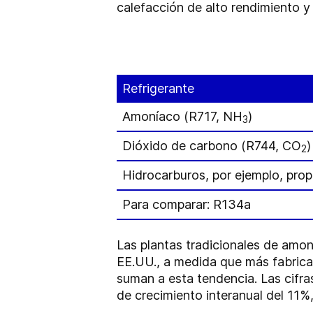
calefacción de alto rendimiento y 
Refrigerante
Amoníaco (R717, NH
)
3
Dióxido de carbono (R744, CO
)
2
Hidrocarburos, por ejemplo, pro
Para comparar: R134a
Las plantas tradicionales de amo
EE.UU., a medida que más fabrican
suman a esta tendencia. Las cifr
de crecimiento interanual del 11