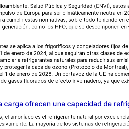
ioambiente, Salud Pública y Seguridad (ENVI), estos a
 impulso de Europa para ser climáticamente neutra en 2
ara cumplir estas normativas, sobre todo teniendo en 
eva generación, como los HFO, que se descomponen en s
s se aplica a los frigoríficos y congeladores fijos d
 1 de enero de 2024, al que seguirán otras clases de 
mbiar a refrigerantes naturales para reducir sus emi
y proteger la capa de ozono (Protocolo de Montreal), 
del 1 de enero de 2028. Un portavoz de la UE ha comen
o de gases fluorados de efecto invernadero, ya que ex
ja carga ofrecen una capacidad de refri
, el amoníaco es el refrigerante natural por excelenci
esivamente. La mayoría de los sistemas de refrigeración