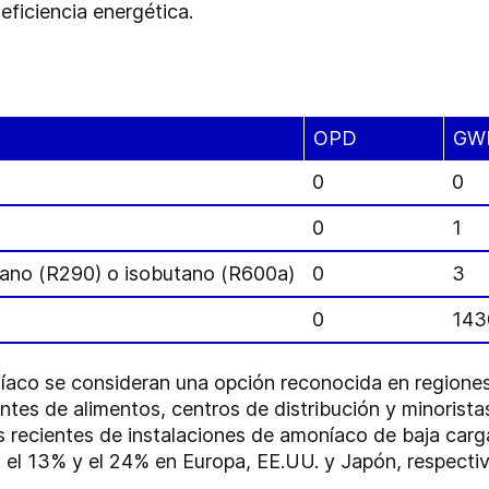
eficiencia energética.
OPD
GW
0
0
0
1
pano (R290) o isobutano (R600a)
0
3
0
143
níaco se consideran una opción reconocida en region
tes de alimentos, centros de distribución y minorista
as recientes de instalaciones de amoníaco de baja car
%, el 13% y el 24% en Europa, EE.UU. y Japón, respect