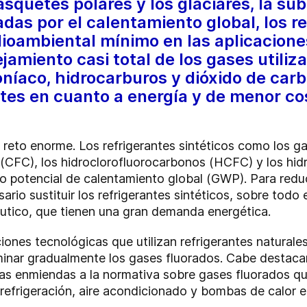
asquetes polares y los glaciares, la sub
as por el calentamiento global, los re
oambiental mínimo en las aplicaciones 
amiento casi total de los gases utiliz
oníaco, hidrocarburos y dióxido de car
ntes en cuanto a energía y de menor c
 reto enorme. Los refrigerantes sintéticos como los g
 (CFC), los hidroclorofluorocarbonos (HCFC) y los hi
o potencial de calentamiento global (GWP). Para reduc
ario sustituir los refrigerantes sintéticos, sobre todo
éutico, que tienen una gran demanda energética.
ones tecnológicas que utilizan refrigerantes naturales
minar gradualmente los gases fluorados. Cabe destaca
as enmiendas a la normativa sobre gases fluorados que
refrigeración, aire acondicionado y bombas de calor e