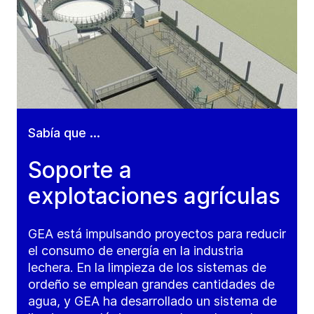
Sabía que ...
Soporte a
explotaciones agrículas
GEA está impulsando proyectos para reducir
el consumo de energía en la industria
lechera. En la limpieza de los sistemas de
ordeño se emplean grandes cantidades de
agua, y GEA ha desarrollado un sistema de