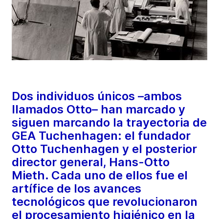
Dos individuos únicos –ambos
llamados Otto– han marcado y
siguen marcando la trayectoria de
GEA Tuchenhagen: el fundador
Otto Tuchenhagen y el posterior
director general, Hans-Otto
Mieth. Cada uno de ellos fue el
artífice de los avances
tecnológicos que revolucionaron
el procesamiento higiénico en la