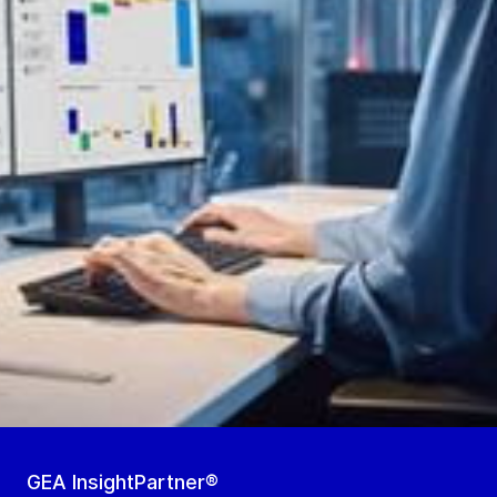
GEA InsightPartner®