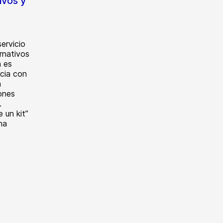
ivos y
servicio
rnativos
n es
ncia con
a
ones
.
 un kit”
na