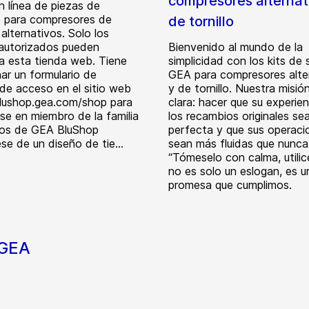
compresores alternat
n línea de piezas de
 para compresores de
de tornillo
y alternativos. Solo los
 autorizados pueden
Bienvenido al mundo de la
a esta tienda web. Tiene
simplicidad con los kits de 
nar un formulario de
GEA para compresores alte
 de acceso en el sitio web
y de tornillo. Nuestra misió
blushop.gea.com/shop para
clara: hacer que su experie
se en miembro de la familia
los recambios originales se
ios de GEA BluShop
perfecta y que sus operaci
se de un diseño de tie...
sean más fluidas que nunca
“Tómeselo con calma, utilice
no es solo un eslogan, es u
promesa que cumplimos.
 GEA