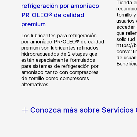
Tienda e
refrigeración por amoníaco
recambio
PR-OLEO® de calidad
tornillo 
usuarios
premium
acceder 
que relle
Los lubricantes para refrigeración
solicitud
por amoníaco PR-OLEO® de calidad
https://
premium son lubricantes refinados
convertir
hidrocraqueados de 2 etapas que
de usuar
están especialmente formulados
Benefície
para sistemas de refrigeración por
amoniaco tanto con compresores
de tornillo como compresores
alternativos.
Conozca más sobre Servicios