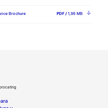
rvice Brochure
PDF
/
1,96 MB
para