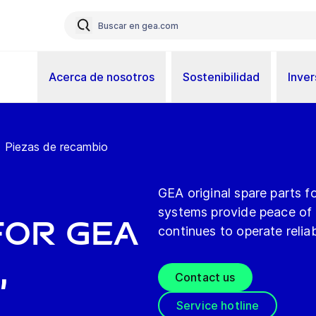
Acerca de nosotros
Sostenibilidad
Inver
Piezas de recambio
GEA original spare parts fo
systems provide peace of 
for GEA
continues to operate reliab
,
Contact us
Service hotline