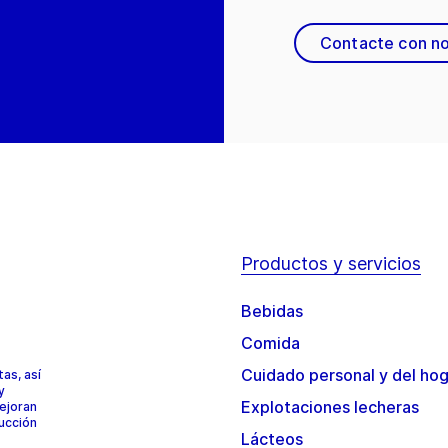
Contacte con n
Productos y servicios
Bebidas
Comida
Cuidado personal y del ho
as, así
y
Explotaciones lecheras
mejoran
ducción
Lácteos