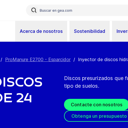
Acerca de nosotros
Sostenibilidad
Inver
/
ProManure E2700 - Esparcidor
/
Inyector de discos hidr
discos
Discos presurizados que 
tipo de suelos.
e 24
Contacte con nosotros
Obtenga un presupuesto