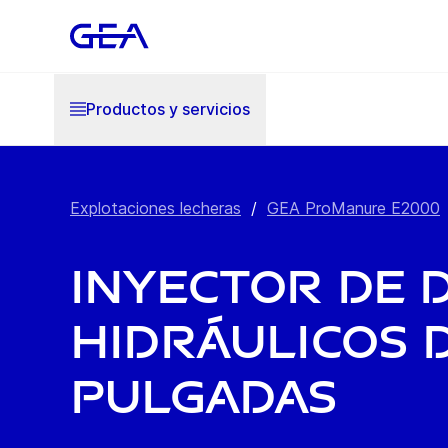
Productos y servicios
Explotaciones lecheras
/
GEA ProManure E2000
Inyector de 
hidráulicos d
pulgadas