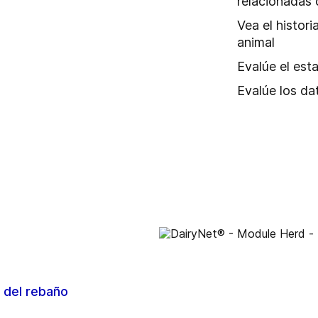
relacionadas 
Vea el histori
animal
Evalúe el est
Evalúe los da
 del rebaño