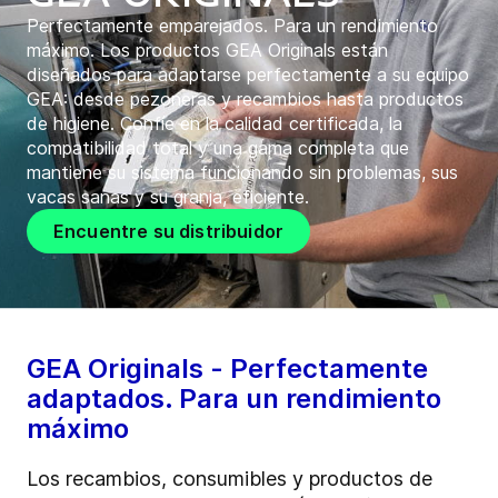
Perfectamente emparejados. Para un rendimiento
máximo. Los productos GEA Originals están
diseñados para adaptarse perfectamente a su equipo
GEA: desde pezoneras y recambios hasta productos
de higiene. Confíe en la calidad certificada, la
compatibilidad total y una gama completa que
mantiene su sistema funcionando sin problemas, sus
vacas sanas y su granja, eficiente.
Encuentre su distribuidor
GEA Originals - Perfectamente
adaptados. Para un rendimiento
máximo
Los recambios, consumibles y productos de