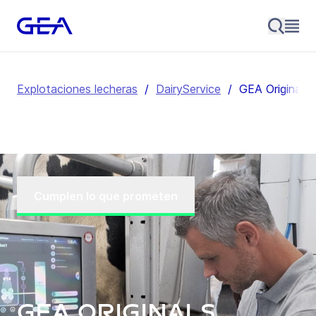
Explotaciones lecheras
/
DairyService
/
GEA Originals
Cumplen lo que prometen
GEA Originals