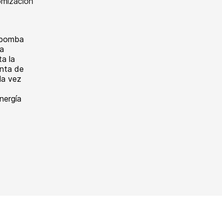
 bomba
ra
a la
anta de
la vez
nergía