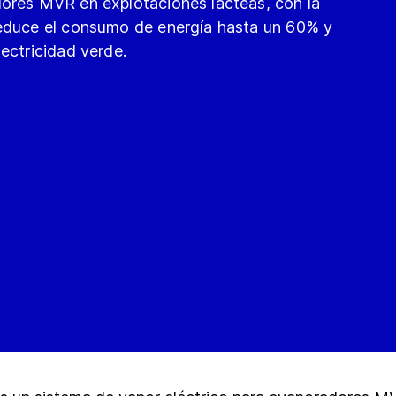
dores MVR en explotaciones lácteas, con la
reduce el consumo de energía hasta un 60% y
ectricidad verde.