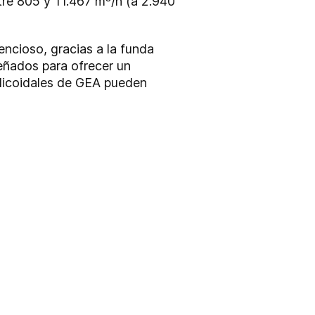
tre 805 y 11.467 m³/h (a 2.940
lencioso, gracias a la funda
eñados para ofrecer un
elicoidales de GEA pueden