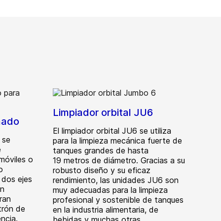
Limpiador orbital JU6
rnado
El limpiador orbital JU6 se utiliza
 se
para la limpieza mecánica fuerte de
e
tanques grandes de hasta
 móviles o
19 metros de diámetro. Gracias a su
o
robusto diseño y su eficaz
 dos ejes
rendimiento, las unidades JU6 son
en
muy adecuadas para la limpieza
ran
profesional y sostenible de tanques
trón de
en la industria alimentaria, de
ncia.
bebidas y muchas otras.