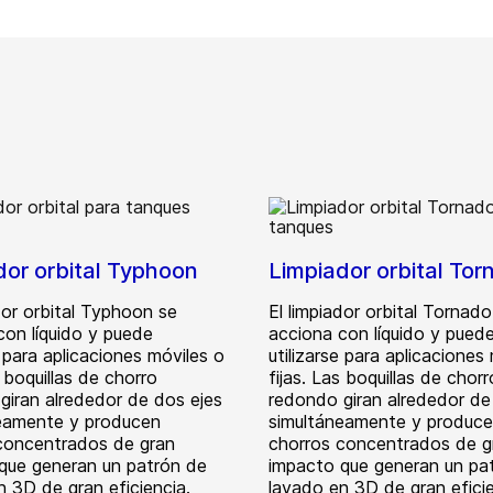
dor orbital Typhoon
Limpiador orbital To
dor orbital Typhoon se
El limpiador orbital Tornado
con líquido y puede
acciona con líquido y pued
e para aplicaciones móviles o
utilizarse para aplicaciones
s boquillas de chorro
fijas. Las boquillas de chorr
giran alrededor de dos ejes
redondo giran alrededor de
eamente y producen
simultáneamente y produc
concentrados de gran
chorros concentrados de g
que generan un patrón de
impacto que generan un pa
n 3D de gran eficiencia.
lavado en 3D de gran eficie