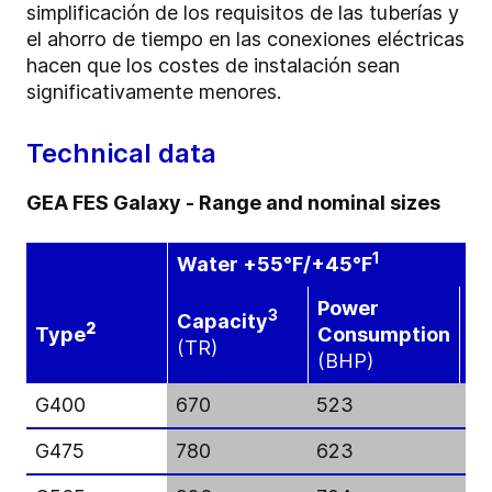
simplificación de los requisitos de las tuberías y
el ahorro de tiempo en las conexiones eléctricas
hacen que los costes de instalación sean
significativamente menores.
Technical data
GEA FES Galaxy - Range and nominal sizes
1
Water +55°F/+45°F
Power
3
Capacity
EE
2
Type
Consumption
(TR)
(k
(BHP)
G400
670
523
5.
G475
780
623
5.