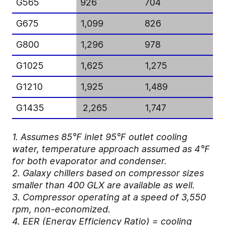
G565
926
704
5.
G675
1,099
826
6.
G800
1,296
978
6.
G1025
1,625
1,275
5.
G1210
1,925
1,489
5.
G1435
2,265
1,747
5.
1. Assumes 85°F inlet 95°F outlet cooling
water, temperature approach assumed as 4°F
for both evaporator and condenser.
2. Galaxy chillers based on compressor sizes
smaller than 400 GLX are available as well.
3. Compressor operating at a speed of 3,550
rpm, non-economized.
4. EER (Energy Efficiency Ratio) = cooling