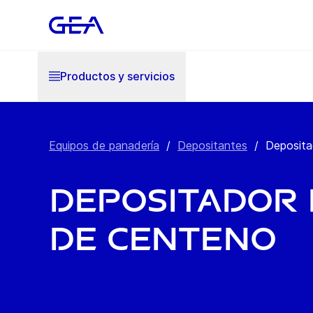
Productos y servicios
Equipos de panadería
/
Depositantes
/
Deposita
Depositador 
de centeno