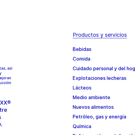
Productos y servicios
Bebidas
Comida
Cuidado personal y del ho
as, así
y
Explotaciones lecheras
mejoran
ducción
Lácteos
Medio ambiente
TOXX®
Nuevos alimentos
tre
Petróleo, gas y energía
s
y.
Química