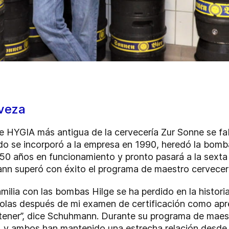
rveza
 HYGIA más antigua de la cervecería Zur Sonne se fa
 se incorporó a la empresa en 1990, heredó la bomba. U
a 50 años en funcionamiento y pronto pasará a la sext
mann superó con éxito el programa de maestro cervec
amilia con las bombas Hilge se ha perdido en la histori
dolas después de mi examen de certificación como ap
ntener”, dice Schuhmann. Durante su programa de maes
, y ambos han mantenido una estrecha relación desde