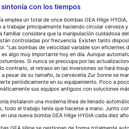
sintonía con los tiempos
ería emplea un total de once bombas GEA Hilge HYGIA, 
a trabajar principalmente haciendo circular cerveza y 
sa familiar considera que la manipulación cuidadosa d
están controladas por frecuencia. Existen tanto dispos
ol. “Las bombas de velocidad variable son eficientes d
a es algo muy importante hoy en día. Aunque automatiz
stumbres. Si nunca se preocupa por las actualizacion
lo contrario, el retraso en las inversiones se hará ins
 a pesar de su tamaño, la cervecería Zur Sonne se man
vierte periódicamente en su equipamiento. Poco a poc
áticamente sus equipos antiguos con soluciones más s
onia instalaron una moderna línea de llenado automáti
, todo el trabajo tenía que hacerse a mano. Junto con
do en una nueva bomba GEA Hilge HYGIA cada diez año
mbas GEA Hilge se gestionan de forma totalmente aut