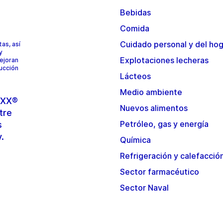
Bebidas
Comida
Cuidado personal y del ho
as, así
y
Explotaciones lecheras
mejoran
ducción
Lácteos
Medio ambiente
TOXX®
Nuevos alimentos
tre
Petróleo, gas y energía
s
y.
Química
Refrigeración y calefacció
Sector farmacéutico
Sector Naval