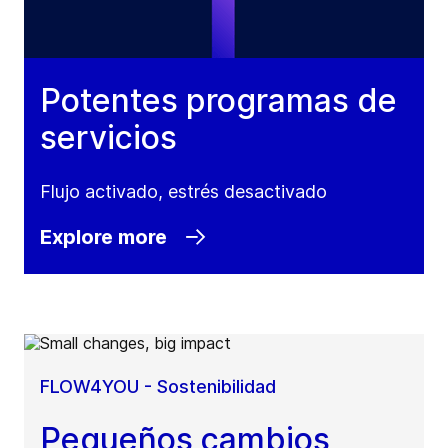
Potentes programas de
servicios
Flujo activado, estrés desactivado
Explore more
FLOW4YOU - Sostenibilidad
Pequeños cambios,