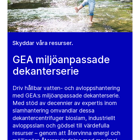
Skyddar våra resurser.
GEA miljöanpassade
dekanterserie
Driv hållbar vatten- och avloppshantering
med GEA:s miljöanpassade dekanterserie.
Med stöd av decennier av expertis inom
slamhantering omvandlar dessa
dekantercentrifuger bioslam, industriellt
avloppsslam och gödsel till värdefulla
resurser – genom att återvinna energi och