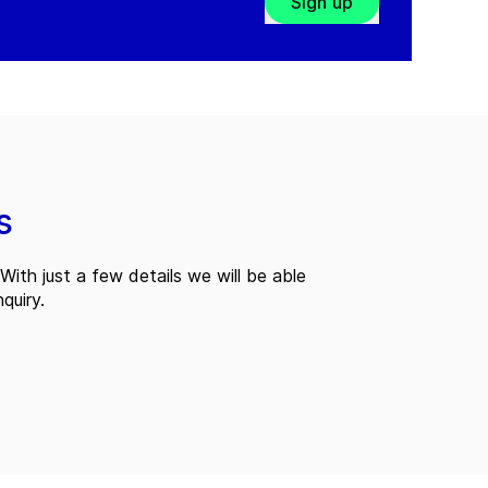
Sign up
s
With just a few details we will be able
quiry.