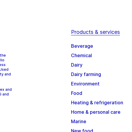
Products & services
Beverage
Chemical
 the
lio
Dairy
cess
 Used
Dairy farming
ity and
Environment
dex and
Food
G and
Heating & refrigeration
Home & personal care
Marine
New food