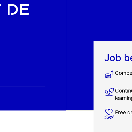
 de
Job b
Compet
Contin
learnin
Free d