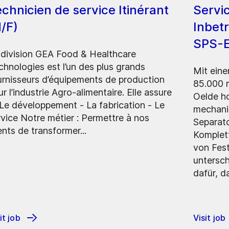
chnicien de service Itinérant
Servic
/F)
Inbet
SPS-E
 division GEA Food & Healthcare
chnologies est l’un des plus grands
Mit eine
urnisseurs d’équipements de production
85.000 
r l’industrie Agro-alimentaire. Elle assure
Oelde h
- Le développement - La fabrication - Le
mechani
rvice Notre métier : Permettre à nos
Separat
ents de transformer...
Komplett
von Fest
untersch
dafür, d
it job
Visit job