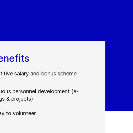
enefits
itive salary and bonus scheme
uous personnel development (e-
gs & projects)
ay to volunteer