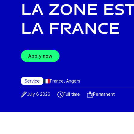
la zone Est
la France
Apply now
France, Angers
Service
July 6 2026
Full time
Permanent