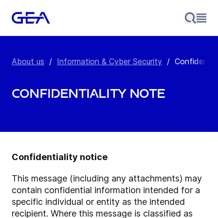
About us
/
Information & Cyber Security
/
Confidentia
Confidentiality Note
Confidentiality notice
This message (including any attachments) may
contain confidential information intended for a
specific individual or entity as the intended
recipient. Where this message is classified as