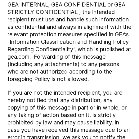
GEA INTERNAL, GEA CONFIDENTIAL or GEA
STRICTLY CONFIDENTIAL , the intended
recipient must use and handle such information
as confidential and always in alignment with the
relevant protection measures specified in GEA’s
“Information Classification and Handling Policy
Regarding Confidentiality”, which is published at
gea.com. Forwarding of this message
(including any attachments) to any persons
who are not authorized according to the
foregoing Policy is not allowed.
If you are not the intended recipient, you are
hereby notified that any distribution, any
copying of this message in part or in whole, or
any taking of action based on it, is strictly
prohibited by law and may cause liability. In
case you have received this message due to an
error in transmission, we ask you to notify the