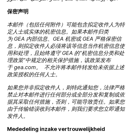
保密声明
本邮件（包括任何附件）可能包含拟定收件人为特
定人士或实体的机密信息。如果本邮件归类
为
GEA
内部信息
、
GEA
机密
或
GEA
严格保密信
息
，则拟定收件人必须将该等信息当作机密信息使
用和处理，且始终遵守
GEA
的“机密信息分类和处
理政策”中规定的相关保护措施，该政策发布
于
gea.com
。
不允许将本邮件转发给未依据上述
政策授权的任何人士。
如果您并非拟定收件人，则特此通知您，法律严格
禁止对本邮件进行任何部分或全部分发和复制或依
据其采取任何措施，否则，可能导致责任。如果您
由于传输错误收到本邮件，则我们要求您立即通知
发件人。
Mededeling inzake vertrouwelijkheid