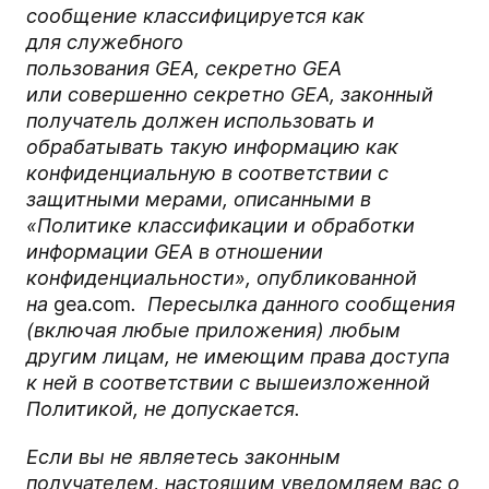
сообщение классифицируется как
для
служебного
пользования
GEA,
секретно
GEA
или
совершенно секретно
GEA, законный
получатель должен использовать и
обрабатывать такую ​​информацию как
конфиденциальную в соответствии с
защитными мерами, описанными в
«Политике классификации и обработки
информации GEA в отношении
конфиденциальности», опубликованной
на
gea.com
. Пересылка данного сообщения
(включая любые приложения) любым
другим лицам, не имеющим права доступа
к ней в соответствии с вышеизложенной
Политикой, не допускается.
Если вы не являетесь законным
получателем, настоящим уведомляем вас о