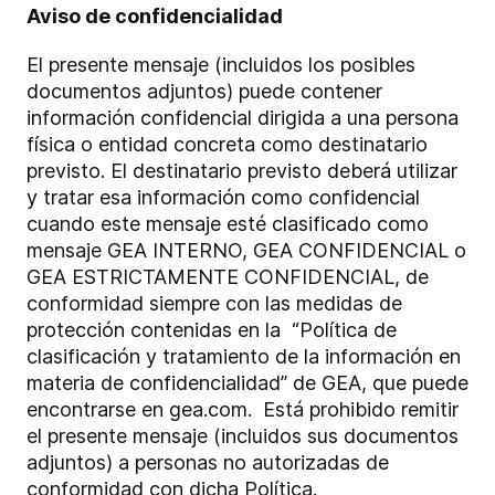
Aviso de confidencialidad
El presente mensaje (incluidos los posibles
documentos adjuntos) puede contener
información confidencial dirigida a una persona
física o entidad concreta como destinatario
previsto. El destinatario previsto deberá utilizar
y tratar esa información como confidencial
cuando este mensaje esté clasificado como
mensaje GEA INTERNO, GEA CONFIDENCIAL o
GEA ESTRICTAMENTE CONFIDENCIAL, de
conformidad siempre con las medidas de
protección contenidas en la “Política de
clasificación y tratamiento de la información en
materia de confidencialidad” de GEA, que puede
encontrarse en gea.com. Está prohibido remitir
el presente mensaje (incluidos sus documentos
adjuntos) a personas no autorizadas de
conformidad con dicha Política.