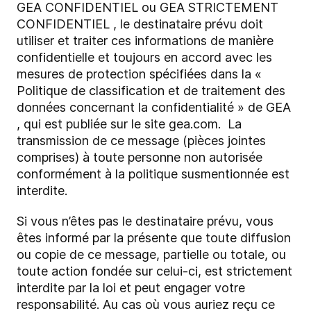
GEA CONFIDENTIEL ou GEA STRICTEMENT
CONFIDENTIEL , le destinataire prévu doit
utiliser et traiter ces informations de manière
confidentielle et toujours en accord avec les
mesures de protection spécifiées dans la «
Politique de classification et de traitement des
données concernant la confidentialité » de GEA
, qui est publiée sur le site gea.com. La
transmission de ce message (pièces jointes
comprises) à toute personne non autorisée
conformément à la politique susmentionnée est
interdite.
Si vous n’êtes pas le destinataire prévu, vous
êtes informé par la présente que toute diffusion
ou copie de ce message, partielle ou totale, ou
toute action fondée sur celui-ci, est strictement
interdite par la loi et peut engager votre
responsabilité. Au cas où vous auriez reçu ce