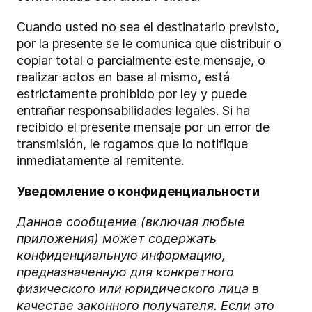
Cuando usted no sea el destinatario previsto,
por la presente se le comunica que distribuir o
copiar total o parcialmente este mensaje, o
realizar actos en base al mismo, está
estrictamente prohibido por ley y puede
entrañar responsabilidades legales. Si ha
recibido el presente mensaje por un error de
transmisión, le rogamos que lo notifique
inmediatamente al remitente.
Уведомление о конфиденциальности
Данное сообщение (включая любые
приложения) может содержать
конфиденциальную информацию,
предназначенную для конкретного
физического или юридического лица в
качестве законного получателя. Если это