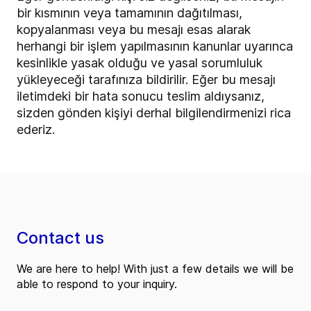
bir kısmının veya tamamının dağıtılması,
kopyalanması veya bu mesajı esas alarak
herhangi bir işlem yapılmasının kanunlar uyarınca
kesinlikle yasak olduğu ve yasal sorumluluk
yükleyeceği tarafınıza bildirilir. Eğer bu mesajı
iletimdeki bir hata sonucu teslim aldıysanız,
sizden gönden kişiyi derhal bilgilendirmenizi rica
ederiz.
Contact us
We are here to help! With just a few details we will be
able to respond to your inquiry.