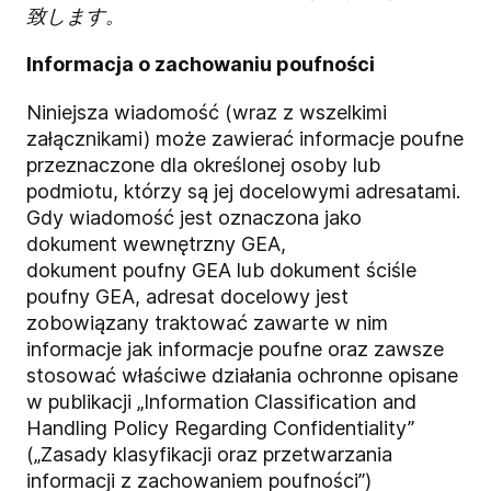
致します。
Informacja o zachowaniu poufności
Niniejsza wiadomość (wraz z wszelkimi
załącznikami) może zawierać informacje poufne
przeznaczone dla określonej osoby lub
podmiotu, którzy są jej docelowymi adresatami.
Gdy wiadomość jest oznaczona jako
dokument
wewnętrzny
GEA,
dokument
poufny
GEA lub dokument
ściśle
poufny
GEA, adresat docelowy jest
zobowiązany traktować zawarte w nim
informacje jak informacje poufne oraz zawsze
stosować właściwe działania ochronne opisane
w publikacji „Information Classification and
Handling Policy Regarding Confidentiality”
(„Zasady klasyfikacji oraz przetwarzania
informacji z zachowaniem poufności”)