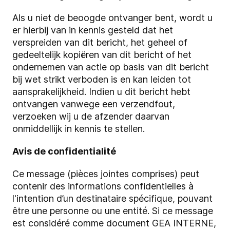
Als u niet de beoogde ontvanger bent, wordt u
er hierbij van in kennis gesteld dat het
verspreiden van dit bericht, het geheel of
gedeeltelijk kopiëren van dit bericht of het
ondernemen van actie op basis van dit bericht
bij wet strikt verboden is en kan leiden tot
aansprakelijkheid. Indien u dit bericht hebt
ontvangen vanwege een verzendfout,
verzoeken wij u de afzender daarvan
onmiddellijk in kennis te stellen.
Avis de confidentialité
Ce message (pièces jointes comprises) peut
contenir des informations confidentielles à
l'intention d’un destinataire spécifique, pouvant
être une personne ou une entité. Si ce message
est considéré comme document GEA INTERNE,