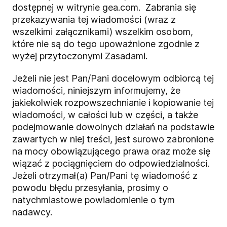
dostępnej w witrynie
gea.com
. Zabrania się
przekazywania tej wiadomości (wraz z
wszelkimi załącznikami) wszelkim osobom,
które nie są do tego upoważnione zgodnie z
wyżej przytoczonymi Zasadami.
Jeżeli nie jest Pan/Pani docelowym odbiorcą tej
wiadomości, niniejszym informujemy, że
jakiekolwiek rozpowszechnianie i kopiowanie tej
wiadomości, w całości lub w części, a także
podejmowanie dowolnych działań na podstawie
zawartych w niej treści, jest surowo zabronione
na mocy obowiązującego prawa oraz może się
wiązać z pociągnięciem do odpowiedzialności.
Jeżeli otrzymał(a) Pan/Pani tę wiadomość z
powodu błędu przesyłania, prosimy o
natychmiastowe powiadomienie o tym
nadawcy.