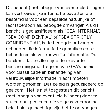
Dit bericht (met inbegrip van eventuele bijlagen)
kan vertrouwelijke informatie bevatten die
bestemd is voor een bepaalde natuurlijke of
rechtspersoon als beoogde ontvanger. Als dit
bericht is geclassificeerd als “GEA INTERNAL”,
“GEA CONFIDENTIAL“ of “GEA STRICTLY
CONFIDENTIAL”, is de beoogde ontvanger
gehouden die informatie te gebruiken en te
behandelen als vertrouwelijke informatie. Dat
betekent dat te allen tijde de relevante
beschermingsmaatregelen van GEA's beleid
voor classificatie en behandeling van
vertrouwelijke informatie in acht moeten
worden genomen. Dat beleid is gepubliceerd op
gea.com. Het is niet toegestaan dit bericht
(met inbegrip van eventuele bijlagen) door te
sturen naar personen die volgens voornoemd
beleid niet gemachtigd zijn het te ontvangen.