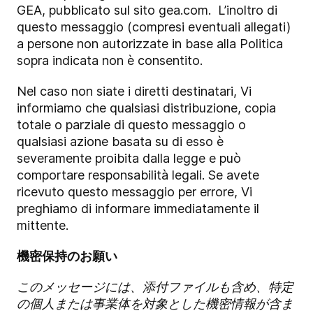
GEA, pubblicato sul sito gea.com. L’inoltro di
questo messaggio (compresi eventuali allegati)
a persone non autorizzate in base alla Politica
sopra indicata non è consentito.
Nel caso non siate i diretti destinatari, Vi
informiamo che qualsiasi distribuzione, copia
totale o parziale di questo messaggio o
qualsiasi azione basata su di esso è
severamente proibita dalla legge e può
comportare responsabilità legali. Se avete
ricevuto questo messaggio per errore, Vi
preghiamo di informare immediatamente il
mittente.
機密保持のお願い
このメッセージには、添付ファイルも含め、特定
の個人または事業体を対象とした機密情報が含ま