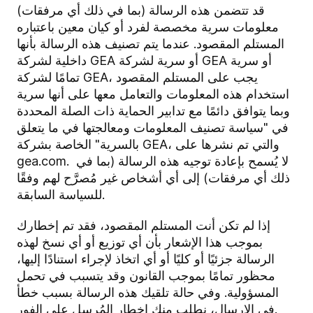
قد تتضمن هذه الرسالة (بما في ذلك أي مرفقات)
معلومات سرية مخصصة لفرد أو كيان معين باعتباره
المستلم المقصود. عندما يتم تصنيف هذه الرسالة بأنها
داخلية لشركة GEA أو سرية لشركة GEA أو سرية
تمامًا لشركة GEA، يجب على المستلم المقصود
استخدام هذه المعلومات والتعامل معها على أنها سرية
وبما يتوافق دائمًا مع تدابير الحماية ذات الصلة المحددة
في "سياسة تصنيف المعلومات ومعالجتها في ما يتعلق
بالسرية" الخاصة بشركة GEA، والتي تم نشرها على
gea.com. لا يُسمح بإعادة توجيه هذه الرسالة (بما في
ذلك أي مرفقات) إلى أي أشخاص غير مُصرَّح لهم وفقًا
للسياسة السابقة.
إذا لم تكن أنت المستلم المقصود، فقد تم إخطارك
بموجب هذا الإشعار بأن أي توزيع أو أي نسخ لهذه
الرسالة جزئيًا أو كليًا أو أي اتخاذ لإجراء استنادًا إليها،
محظور تمامًا بموجب القانون وقد يتسبب في تحمل
المسؤولية. وفي حالة تلقيك هذه الرسالة بسبب خطأ
في الإرسال، نطلب منك إخطار المُرسل على الفور.