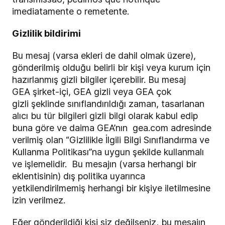
imediatamente o remetente.
Gizlilik bildirimi
Bu mesaj (varsa ekleri de dahil olmak üzere),
gönderilmiş olduğu belirli bir kişi veya kurum için
hazırlanmış gizli bilgiler içerebilir. Bu mesaj
GEA
şirket-içi
, GEA
gizli
veya GEA
çok
gizli
şeklinde sınıflandırıldığı zaman, tasarlanan
alıcı bu tür bilgileri gizli bilgi olarak kabul edip
buna göre ve daima GEA’nın
gea.com
adresinde
verilmiş olan “Gizlilikle İlgili Bilgi Sınıflandırma ve
Kullanma Politikası”na uygun şekilde kullanmalı
ve işlemelidir. Bu mesajın (varsa herhangi bir
eklentisinin) dış politika uyarınca
yetkilendirilmemiş herhangi bir kişiye iletilmesine
izin verilmez.
Eğer gönderildiği kişi siz değilseniz, bu mesajın