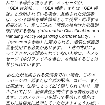
れている場合があります。メッセージが、
「GEA
社外秘
」、「GEA
機密
」または「GEA
極
秘
」と分類されている場合、意図された受信者
は、かかる情報を機密情報として使用・処理する
必要があり、常にGEA
の「情報の格付けと取扱制
限に関する規程（Information Classification and
Handling Policy Regarding Confidentiality
）」
（gea.com
を参照）に定められる、適切な保護措
置を使用する必要があります。
上述の方針によ
ってアクセスが認められていない人物に、本メッ
セージ（添付ファイルを含む）を転送することは
禁じられています。
あなたが意図される受信者でない場合、このメ
ッセージの一部または全部の配布、コピー、また
は実施は、法律によって固く禁じられており、禁
止されており、賠償責任が発生する可能性があり
ます。このメッセージを誤って受信した場合は、
直ちに送信元に通知していただきますようお願い