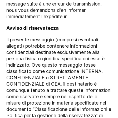
message suite à une erreur de transmission,
nous vous demandons d'en informer
immédiatement l'expéditeur.
Avviso di riservatezza
Il presente messaggio (compresi eventuali
allegati) potrebbe contenere informazioni
confidenziali destinate esclusivamente alla
persona fisica o giuridica specifica cui esso è
indirizzato. Ove questo messaggio fosse
classificato come comunicazione INTERNA,
CONFIDENZIALE o STRETTAMENTE
CONFIDENZIALE di GEA, il destinatario è
comunque tenuto a trattare queste informazioni
come riservate e sempre nel rispetto delle
misure di protezione in materia specificate nel
documento “Classificazione delle informazioni e
Politica per la gestione della riservatezza” di