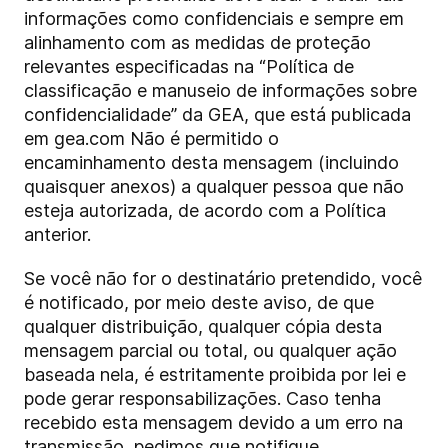
informações como confidenciais e sempre em
alinhamento com as medidas de proteção
relevantes especificadas na “Política de
classificação e manuseio de informações sobre
confidencialidade” da GEA, que está publicada
em
gea.com
Não é permitido o
encaminhamento desta mensagem (incluindo
quaisquer anexos) a qualquer pessoa que não
esteja autorizada, de acordo com a Política
anterior.
Se você não for o destinatário pretendido, você
é notificado, por meio deste aviso, de que
qualquer distribuição, qualquer cópia desta
mensagem parcial ou total, ou qualquer ação
baseada nela, é estritamente proibida por lei e
pode gerar responsabilizações. Caso tenha
recebido esta mensagem devido a um erro na
transmissão, pedimos que notifique