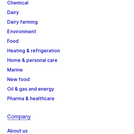
Chemical
Dairy
Dairy farming
Environment
Food
Heating & refrigeration
Home & personal care
Marine
New food
Oil & gas and energy
Pharma & healthcare
Company
About us