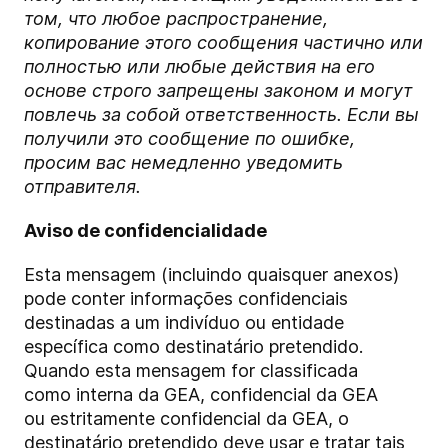
том, что любое распространение,
копирование этого сообщения частично или
полностью или любые действия на его
основе строго запрещены законом и могут
повлечь за собой ответственность. Если вы
получили это сообщение по ошибке,
просим вас немедленно уведомить
отправителя.
Aviso de confidencialidade
Esta mensagem (incluindo quaisquer anexos)
pode conter informações confidenciais
destinadas a um indivíduo ou entidade
específica como destinatário pretendido.
Quando esta mensagem for classificada
como
interna
da GEA,
confidencial
da GEA
ou
estritamente confidencial
da GEA, o
destinatário pretendido deve usar e tratar tais