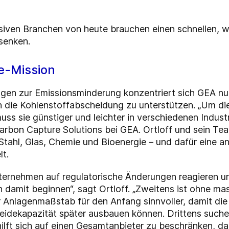
nsiven Branchen von heute brauchen einen schnellen, 
senken.
e-Mission
ngen zur Emissionsminderung konzentriert sich GEA nu
n die Kohlenstoffabscheidung zu unterstützen. „Um d
ss sie günstiger und leichter in verschiedenen Industr
r Carbon Capture Solutions bei GEA. Ortloff und sein T
 Stahl, Glas, Chemie und Bioenergie – und dafür eine 
lt.
ternehmen auf regulatorische Änderungen reagieren u
 damit beginnen“, sagt Ortloff. „Zweitens ist ohne m
er Anlagenmaßstab für den Anfang sinnvoller, damit di
idekapazität später ausbauen können. Drittens suchen
hilft sich auf einen Gesamtanbieter zu beschränken, 