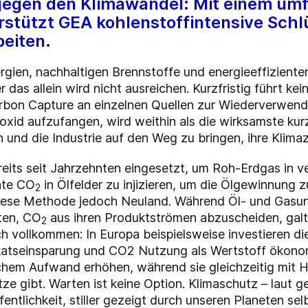
egen den Klimawandel: Mit einem umf
stützt GEA kohlenstoffintensive Sch
beiten.
rgien, nachhaltigen Brennstoffe und energieeffizient
as allein wird nicht ausreichen. Kurzfristig führt k
bon Capture an einzelnen Quellen zur Wiederverwendu
ioxid aufzufangen, wird weithin als die wirksamste ku
nd die Industrie auf den Weg zu bringen, ihre Klimazi
eits seit Jahrzehnten eingesetzt, um Roh-Erdgas in v
nte CO
in Ölfelder zu injizieren, um die Ölgewinnung z
2
t diese Methode jedoch Neuland. Während Öl- und Gas
tten, CO
aus ihren Produktströmen abzuscheiden, galt 
2
ich vollkommen: In Europa beispielsweise investieren di
ikatseinsparung und CO2 Nutzung als Wertstoff ökono
chem Aufwand erhöhen, während sie gleichzeitig mit He
ze gibt. Warten ist keine Option. Klimaschutz – laut g
tlichkeit, stiller gezeigt durch unseren Planeten selb