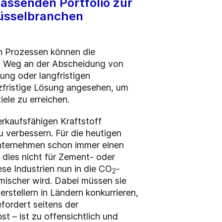
assenden Portfolio zur
lüsselbranchen
en Prozessen können die
ein Weg an der Abscheidung von
ng oder langfristigen
rzfristige Lösung angesehen, um
ele zu erreichen.
erkaufsfähigen Kraftstoff
u verbessern. Für die heutigen
unternehmen schon immer einen
dies nicht für Zement- oder
ese Industrien nun in die CO
-
2
mischer wird. Dabei müssen sie
rstellern in Ländern konkurrieren,
efordert seitens der
st – ist zu offensichtlich und