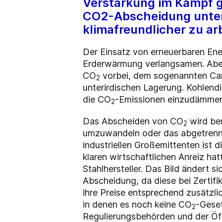
Verstärkung im Kampf g
CO2-Abscheidung unter
klimafreundlicher zu ar
Der Einsatz von erneuerbaren Ene
Erderwärmung verlangsamen. Aber d
CO
vorbei, dem sogenannten Car
2
unterirdischen Lagerung. Kohlend
die CO
-Emissionen einzudämmen u
2
Das Abscheiden von CO
wird ber
2
umzuwandeln oder das abgetren
industriellen Großemittenten is
klaren wirtschaftlichen Anreiz ha
Stahlhersteller. Das Bild ändert s
Abscheidung, da diese bei Zertif
ihre Preise entsprechend zusätzli
in denen es noch keine CO
-Geset
2
Regulierungsbehörden und der Öffen