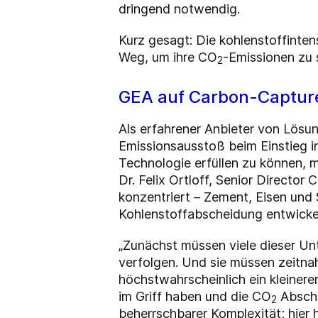
dringend notwendig.
Kurz gesagt: Die kohlenstoffinte
Weg, um ihre CO
-Emissionen zu 
2
GEA auf Carbon-Captur
Als erfahrener Anbieter von Lösu
Emissionsausstoß beim Einstieg i
Technologie erfüllen zu können, mu
Dr. Felix Ortloff, Senior Directo
konzentriert – Zement, Eisen und
Kohlenstoffabscheidung entwicke
„Zunächst müssen viele dieser Un
verfolgen. Und sie müssen zeitnah
höchstwahrscheinlich ein kleiner
im Griff haben und die CO
Absche
2
beherrschbarer Komplexität; hier 