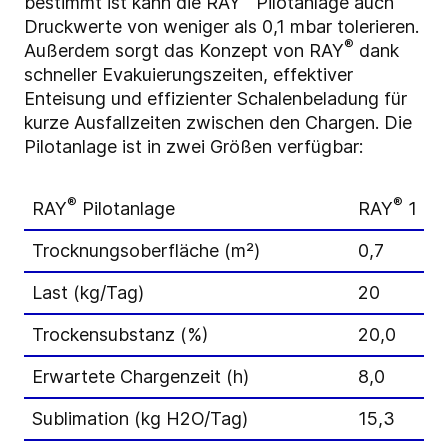
bestimmt ist kann die RAY
Pilotanlage auch
Druckwerte von weniger als 0,1 mbar tolerieren.
®
Außerdem sorgt das Konzept von RAY
dank
schneller Evakuierungszeiten, effektiver
Enteisung und effizienter Schalenbeladung für
kurze Ausfallzeiten zwischen den Chargen. Die
Pilotanlage ist in zwei Größen verfügbar:
®
®
RAY
Pilotanlage
RAY
1
Trocknungsoberfläche (m²)
0,7
Last (kg/Tag)
20
Trockensubstanz (%)
20,0
Erwartete Chargenzeit (h)
8,0
Sublimation (kg H2O/Tag)
15,3