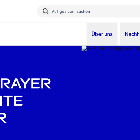
Über uns
Nachha
prayer
nte
r