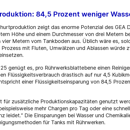
produktion: 84,5 Prozent weniger Was
oghurtproduktion zeigt das enorme Potenzial des GEA D
tern Höhe und einem Durchmesser von drei Metern bef
n vier Metern vom Tankboden aus. Üblich wäre es, sol
er Prozess mit Fluten, Umwälzen und Ablassen würde 
einsetzen.
25 genügt es, pro Rührwerksblattebene einen Reiniger
den Flüssigkeitsverbrauch drastisch auf nur 4,5 Kubik
tspricht einer Flüssigkeitseinsparung von 84,5 Prozen
 für zusätzliche Produktionskapazitäten genutzt werden
eispielsweise mehr Chargen pro Tag oder eine schnel
enz leidet.“ Die Einsparungen bei Wasser und Chemika
einigungsmethoden für Tanks mit Rührwerken.