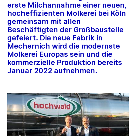
erste Milchannahme einer neuen,
hocheffizienten Molkerei bei Köln
gemeinsam mit allen
Beschäftigten der Großbaustelle
gefeiert. Die neue Fabrik in
Mechernich wird die modernste
Molkerei Europas sein und die
kommerzielle Produktion bereits
Januar 2022 aufnehmen.