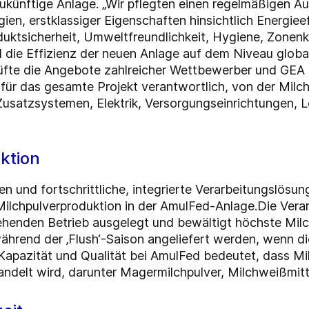
ukünftige Anlage. „Wir pflegten einen regelmäßigen
Au
gien,
erstklassiger
Eigenschaften hinsichtlich Energieef
uktsicherheit,
Umweltfreundlichkeit, Hygiene, Zonenk
die Effizienz
der
neuen Anlage auf dem Niveau global
prüfte die Angebote zahlreicher Wettbewerber und GE
ür das gesamte Projekt verantwortlich, von der Milchv
 Zusatzsystemen, Elektrik, Versorgungseinrichtungen,
ktion
en und fortschrittliche, integrierte Verarbeitungslösu
Milchpulverproduktion in der AmulFed-Anlage.
Die Vera
ehenden Betrieb ausgelegt und bewältigt höchste Mil
hrend der ‚Flush‘-Saison angeliefert werden, wenn d
 Kapazität und Qualität bei AmulFed bedeutet, dass Mil
elt wird, darunter Magermilchpulver, Milchweißmitte