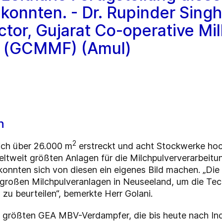
konnten. - Dr. Rupinder Singh
tor, Gujarat Co-operative Mil
n (GCMMF) (Amul)
n
2
sich über 26.000 m
erstreckt und acht Stockwerke hoch 
eltweit größten Anlagen für die Milchpulververarbeitu
konnten sich von diesen ein eigenes Bild machen. „Di
großen Milchpulveranlagen in Neuseeland, um die Tec
u beurteilen“, bemerkte Herr Golani.
e größten GEA MBV-Verdampfer, die bis heute nach Ind