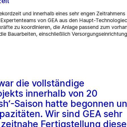
eit
kordzeit und innerhalb eines sehr engen Zeitrahmens f
d Expertenteams von GEA aus den Haupt-Technologiece
räfte zu koordinieren, die Anlage passend zum vorhan
d die Bauarbeiten, einschließlich Versorgungseinricht
war die vollständige
ojekts innerhalb von 20
sh‘-Saison hatte begonnen u
pazitäten. Wir sind GEA sehr
 zeitnahe Fertigstellung dies