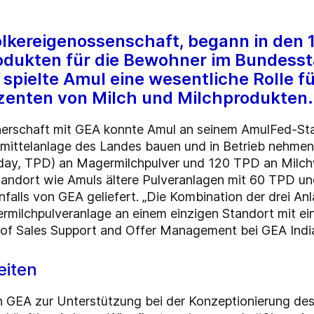
lkereigenossenschaft, begann in den 
dukten für die Bewohner im Bundesstaa
 spielte Amul eine wesentliche Rolle f
zenten von Milch und Milchprodukten.
erschaft mit GEA konnte Amul an seinem AmulFed-Sta
ittelanlage des Landes bauen und in Betrieb nehmen.
day, TPD) an Magermilchpulver und 120 TPD an Milchw
tandort wie Amuls ältere Pulveranlagen mit 60 TPD u
falls von GEA geliefert. „Die Kombination der drei A
ermilchpulveranlage an einem einzigen Standort mit ei
d of Sales Support and Offer Management bei GEA Indi
eiten
 GEA zur Unterstützung bei der Konzeptionierung des