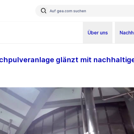
Über uns
Nachha
chpulveranlage glänzt mit nachhaltig