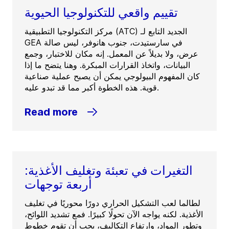
تقييم واقعي للتكنولوجيا الحيوية
مركز التكنولوجيا التطبيقية (ATC) الجديد التابع لـ
GEA في سارستيدت، جنوب هانوفر، ليس صالة
عرض، ولا بديلاً عن المعمل. إنه مكان للاختبار، وجمع
البيانات، واتخاذ القرارات المبكرة. وهنا يتضح ما إذا
كان المفهوم البيولوجي يمكن أن يصبح عملية صناعية
قوية. هذه الخطوة أكبر مما قد تبدو عليه.
Read more
التغيرات في تعبئة وتغليف الأغذية:
أربعة توجهات
لطالما لعب التشكيل الحراري دورًا محوريًا في تغليف
الأغذية. لكنه يواجه الآن تحولًا كبيرًا. فمع تشديد اللوائح،
وتطور المواد، وارتفاع التكاليف، يجب أن تقوم خطوط