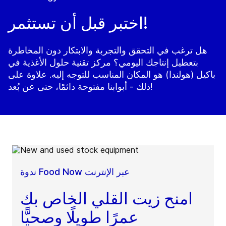
اختبر قبل أن تستثمر!
هل ترغب في التحقق والتجربة والابتكار دون المخاطرة
بتعطيل إنتاجك اليومي؟ مركز تقنية حلول الأغذية في
باكيل (هولندا) هو المكان المناسب للتوجه إليه. علاوة على
ذلك - أبوابنا مفتوحة دائمًا، حتى عن بُعد!
ندوة Food Now عبر الإنترنت
امنح زيت القلي الخاص بك
عمرًا طويلًا وصحيًّا