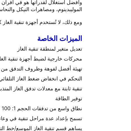
وأفضل استغلال لقدراتها هو في أفران
الموليبدينوم، ومصاهرات النيكل والنحاس/
ومع ذلك، لا تُستخدم أجهزة تنقية الغاز FleX حصريًا في صناعة المعادن غير الحديدية.
الميزات الخاصة
تعديل متغير لمنطقة تنقية الغاز
محركات خارجية لضبط أجهزة تنقية الغا
تهيئة أفضل لفوهة وظروف التدفق من أجل
التحكم في انخفاض ضغط الغاز التلقائي
تنقية ثابتة مع معدلات تدفق الغاز المتذب
توفير الطاقة
نطاق واسع من تدفقات الحجم 1: 100 عند انخفاض ثابت في الضغط
تسمح بإعداد عدة مراحل تنقية في وعاء
يساهم قسم تنقية الغاز الموسع/خط ال