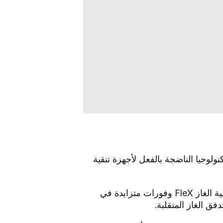
 في التكنولوجيا الناضجة بالفعل لأجهزة تنقية
تُستخدم أجهزة تنقية الغاز FleX لإزالة الغبار والجسيمات في غازات النفايات المشبعة، وتوفر أجهزة تنقية الغاز FleX وفورات متزايدة في
فق الغاز المتقلبة.