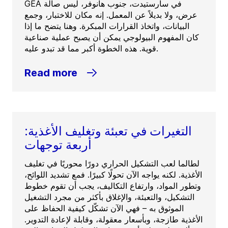
GEA في سارستيدت، جنوب هانوفر، ليس صالة
عرض، ولا بديلاً عن المعمل. إنه مكان للاختبار، وجمع
البيانات، واتخاذ القرارات المبكرة. وهنا يتضح ما إذا
كان المفهوم البيولوجي يمكن أن يصبح عملية صناعية
قوية. هذه الخطوة أكبر مما قد تبدو عليه.
Read more
التغيرات في تعبئة وتغليف الأغذية:
أربعة توجهات
لطالما لعب التشكيل الحراري دورًا محوريًا في تغليف
الأغذية. لكنه يواجه الآن تحولًا كبيرًا. فمع تشديد اللوائح،
وتطور المواد، وارتفاع التكاليف، يجب أن تقوم خطوط
التشكيل، والتعبئة، والإغلاق بأكثر من مجرد التشغيل
الموثوق به – فهي الآن تشكّل كيفية الحفاظ على
الأغذية طازجة، وبأسعار معقولة، وقابلة لإعادة التدوير.