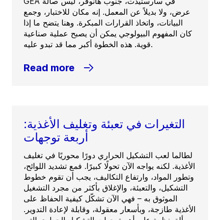
GEA في سارستيدت، جنوب هانوفر، ليس صالة
عرض، ولا بديلاً عن المعمل. إنه مكان للاختبار، وجمع
البيانات، واتخاذ القرارات المبكرة. وهنا يتضح ما إذا
كان المفهوم البيولوجي يمكن أن يصبح عملية صناعية
قوية. هذه الخطوة أكبر مما قد تبدو عليه.
Read more
التغيرات في تعبئة وتغليف الأغذية:
أربعة توجهات
لطالما لعب التشكيل الحراري دورًا محوريًا في تغليف
الأغذية. لكنه يواجه الآن تحولًا كبيرًا. فمع تشديد اللوائح،
وتطور المواد، وارتفاع التكاليف، يجب أن تقوم خطوط
التشكيل، والتعبئة، والإغلاق بأكثر من مجرد التشغيل
الموثوق به – فهي الآن تشكّل كيفية الحفاظ على
الأغذية طازجة، وبأسعار معقولة، وقابلة لإعادة التدوير.