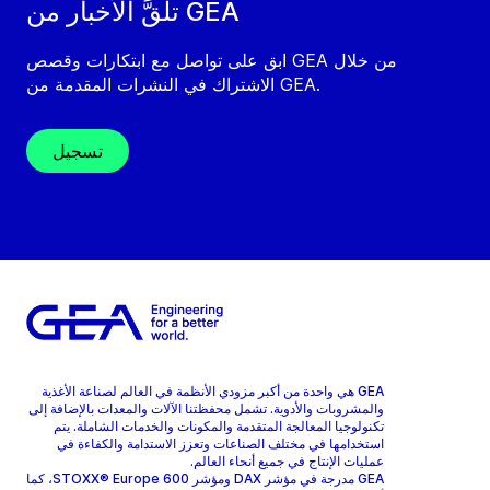
تلقَّ الأخبار من GEA
ابق على تواصل مع ابتكارات وقصص GEA من خلال
الاشتراك في النشرات المقدمة من GEA.
تسجيل
GEA هي واحدة من أكبر مزودي الأنظمة في العالم لصناعة الأغذية
والمشروبات والأدوية. تشمل محفظتنا الآلات والمعدات بالإضافة إلى
تكنولوجيا المعالجة المتقدمة والمكونات والخدمات الشاملة. يتم
استخدامها في مختلف الصناعات وتعزز الاستدامة والكفاءة في
عمليات الإنتاج في جميع أنحاء العالم.
GEA مدرجة في مؤشر DAX ومؤشر STOXX® Europe 600، كما