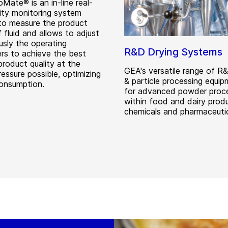
Mate® is an in-line real-
lity monitoring system
to measure the product
f fluid and allows to adjust
usly the operating
R&D Drying Systems
rs to achieve the best
product quality at the
GEA's versatile range of R
essure possible, optimizing
& particle processing equip
onsumption.
for advanced powder proc
within food and dairy prod
chemicals and pharmaceutic