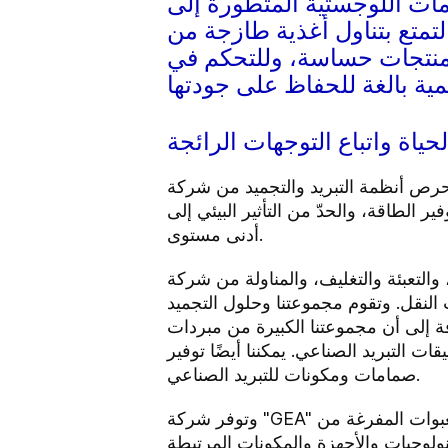
مات اللوجستية المتطورة إلى
التمتع بتناول أغذية طازجة من
 منتجات حساسة، وللتحكم في
ياة واتباع التوجهات الرائجة
أنظمة التبريد والتجميد من شركة "GEA" و الخاصة بالفاكهة والخضروات على أن تظل سلسلة التبريد فعّالة ومتواصلة بلا انقطاع.
الطاقة، والحدّ من التأثير البيئي إلى
أدنى مستوى.
لة من شركة "GEA" والخاصة بالفاكهة والخضروات على مبردات،
 النقل. وتقوم مجموعتنا وحلول التجميد
ة إلى أن مجموعتنا الكبيرة من مبردات
التبريد الصناعي. يمكننا أيضًا توفير
صمامات ومكونات للتبريد الصناعي.
وتوفر شركة "GEA" تكنولوجيات عالية الكفاءة وصحية وموثوق بها لأغراض تعبئة الأغذية الطازجة والمجمدة، بما في ذلك العبوات المفرغة من
كنولوجيات والأجهزة والمكونات المرتبطة