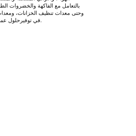
بالتعامل مع الفاكهة والخضروات الطا
وحتى معدات تنظيف الخزانات، ومعدات و
حلول عملية، وفعالة من حيث التكلفة يمكن الاعتماد عليها، وموفرة للطاقة، ومستدامة بيئيًا.
وراءه شركة "GEA" في توفير