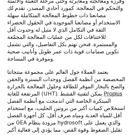
وفرزه ومعالجته ومعايرته وحتى مرحلة التعبئة والأتمتة
والتحكم في المعالجة. كمورد أحادي المصدر، تقدم لك
مصانعنا ذات خطوط المعالجة المتكاملة سهلة
الاستخدام أو مصانعنا الموجودة في الحقول الخضراء
الثقة في التكامل الذي لا مثيل له وحدوث أقل
للاختناقات لكل من عمليات المعالجة المجمّعة
والمستمرة. فنحن نهتم بكل التفاصيل، والتي تشمل
تكوين صمامات قوية ذات عمر طويل وأنابيب صحية
وموفرة في المساحة.
يعتمد العملاء حول العالم على مجموعة منتجاتنا
المخصصة من أنظمة الفصل ووحدات البسترة والحقن
والضخ بالبخار الموفر للطاقة وحلول المعالجة بالحرارة
Proplus
المرتفعة للغاية (UHT). يمكن لتقنية القشط
المبتكرة الخاصة التي اندمجت مع أنظمة الفصل
استخلاص كميات أكبر من بروتين الحليب، مع استخدام
أقل للمياه العذبة ومياه صرف أقل. كل أجهزة الفصل
من GEA مزودة بنظام hydrosoft والذي يعمل على
تقليل الضغوط وقوة القص، مما يؤدي إلى فعالية أكبر