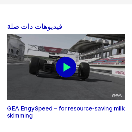
فيديوهات ذات صلة
GEA EngySpeed – for resource-saving milk
skimming