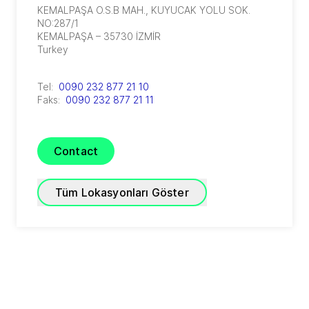
KEMALPAŞA O.S.B MAH.
,
KUYUCAK YOLU SOK.
NO:287/1
KEMALPAŞA – 35730
İZMİR
Turkey
Tel:
0090 232 877 21 10
Faks:
0090 232 877 21 11
Contact
Tüm Lokasyonları Göster
GEA Turkey Istanbul
Poligon caddesi No:8/A, Buyaka AVM Plaza
1.Kule No:81 Kat:20 No:80