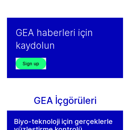
34771
Istanbul
Turkey
Tel:
+905316978942
GEA haberleri için
Contact
kaydolun
Sign up
GEA İçgörüleri
Biyo-teknoloji için gerçeklerle
yüzleştirme kontrolü