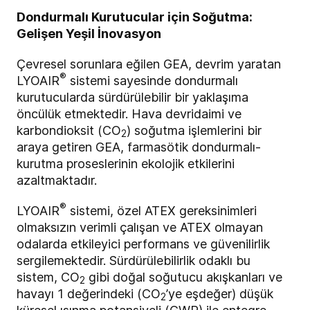
Dondurmalı Kurutucular için Soğutma:
Gelişen Yeşil İnovasyon
Çevresel sorunlara eğilen GEA, devrim yaratan
®
LYOAIR
sistemi sayesinde dondurmalı
kurutucularda sürdürülebilir bir yaklaşıma
öncülük etmektedir. Hava devridaimi ve
karbondioksit (CO
) soğutma işlemlerini bir
2
araya getiren GEA, farmasötik dondurmalı-
kurutma proseslerinin ekolojik etkilerini
azaltmaktadır.
®
LYOAIR
sistemi, özel ATEX gereksinimleri
olmaksızın verimli çalışan ve ATEX olmayan
odalarda etkileyici performans ve güvenilirlik
sergilemektedir. Sürdürülebilirlik odaklı bu
sistem, CO
gibi doğal soğutucu akışkanları ve
2
havayı 1 değerindeki (CO
’ye eşdeğer) düşük
2