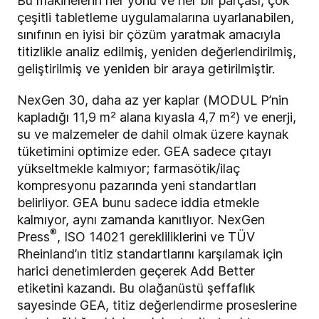
Bu makinelerin her yönü ve her bir parçası, çok
çeşitli tabletleme uygulamalarına uyarlanabilen,
sınıfının en iyisi bir çözüm yaratmak amacıyla
titizlikle analiz edilmiş, yeniden değerlendirilmiş,
geliştirilmiş ve yeniden bir araya getirilmiştir.
NexGen 30, daha az yer kaplar (MODUL P’nin
kapladığı 11,9 m² alana kıyasla 4,7 m²) ve enerji,
su ve malzemeler de dahil olmak üzere kaynak
tüketimini optimize eder. GEA sadece çıtayı
yükseltmekle kalmıyor; farmasötik/ilaç
kompresyonu pazarında yeni standartları
belirliyor. GEA bunu sadece iddia etmekle
kalmıyor, aynı zamanda kanıtlıyor. NexGen
®
Press
, ISO 14021 gerekliliklerini ve TÜV
Rheinland’ın titiz standartlarını karşılamak için
harici denetimlerden geçerek Add Better
etiketini kazandı. Bu olağanüstü şeffaflık
sayesinde GEA, titiz değerlendirme proseslerine