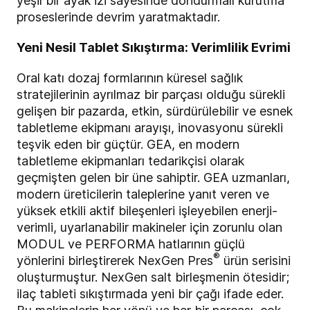
yeşil bir ayak izi sayesinde dondurmalı kurutma
proseslerinde devrim yaratmaktadır.
Yeni Nesil Tablet Sıkıştırma: Verimlilik Evrimi
Oral katı dozaj formlarının küresel sağlık
stratejilerinin ayrılmaz bir parçası olduğu sürekli
gelişen bir pazarda, etkin, sürdürülebilir ve esnek
tabletleme ekipmanı arayışı, inovasyonu sürekli
teşvik eden bir güçtür. GEA, en modern
tabletleme ekipmanları tedarikçisi olarak
geçmişten gelen bir üne sahiptir. GEA uzmanları,
modern üreticilerin taleplerine yanıt veren ve
yüksek etkili aktif bileşenleri işleyebilen enerji-
verimli, uyarlanabilir makineler için zorunlu olan
MODUL ve PERFORMA hatlarının güçlü
®
yönlerini birleştirerek NexGen Pres
ürün serisini
oluşturmuştur. NexGen salt birleşmenin ötesidir;
ilaç tableti sıkıştırmada yeni bir çağı ifade eder.