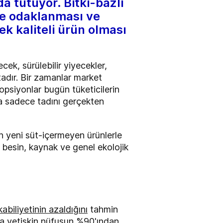
da tutuyor. Bitki-bazlı
iğe odaklanması ve
ek kaliteli ürün olması
cek, sürülebilir yiyecekler,
adır. Bir zamanlar market
l opsiyonlar bugün tüketicilerin
eya sadece tadını gerçekten
ren yeni süt-içermeyen ürünlerle
, besin, kaynak ve genel ekolojik
abiliyetinin azaldığını
tahmin
da yetişkin nüfusun %90'ından