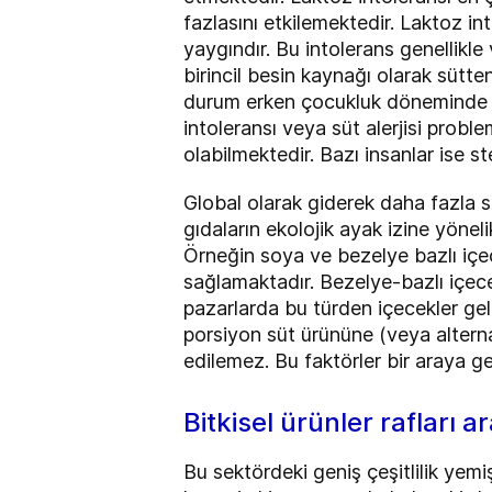
fazlasını etkilemektedir. Laktoz in
yaygındır. Bu intolerans genellikle 
birincil besin kaynağı olarak sütte
durum erken çocukluk döneminde ba
intoleransı veya süt alerjisi probl
olabilmektedir. Bazı insanlar ise 
Global olarak giderek daha fazla s
gıdaların ekolojik ayak izine yönel
Örneğin soya ve bezelye bazlı içec
sağlamaktadır. Bezelye-bazlı içece
pazarlarda bu türden içecekler gele
porsiyon süt ürününe (veya alternat
edilemez. Bu faktörler bir araya g
Bitkisel ürünler rafları 
Bu sektördeki geniş çeşitlilik yem