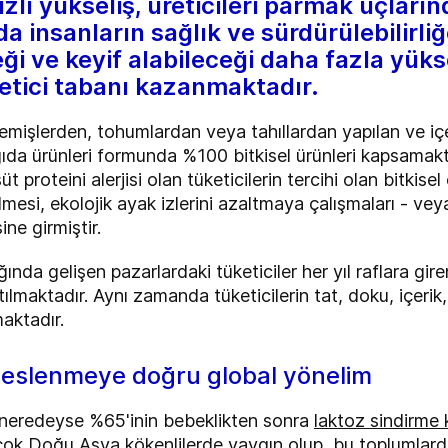
ızlı yükseliş, üreticileri parmak uçların
a insanların sağlık ve sürdürülebilirl
ği ve keyif alabileceği daha fazla yüks
ketici tabanı kazanmaktadır.
 yemişlerden, tohumlardan veya tahıllardan yapılan ve içe
ıda ürünleri formunda %100 bitkisel ürünleri kapsamakt
t proteini alerjisi olan tüketicilerin tercihi olan bitkise
lmesi, ekolojik ayak izlerini azaltmaya çalışmaları - v
ine girmiştir.
ğında gelişen pazarlardaki tüketiciler her yıl raflara gi
lmaktadır. Aynı zamanda tüketicilerin tat, doku, içerik
tmaktadır.
 beslenmeye doğru global yönelim
 neredeyse %65'inin bebeklikten sonra
laktoz sindirme k
 çok Doğu Asya kökenlilerde yaygın olup, bu toplumlar