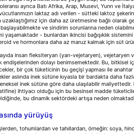
toleransı ayrıca Batı Afrika, Arap, Musevi, Yunn ve İtal
vücutlarımızın laktaz adı verilen - sütteki laktoz şekeri
n uzaklaştığımız için daha az üretmesine bağlı olarak ge
şlayabilmekte ve sindirim sorunlarına neden olabilmekte
emi yaşamaktadır - bunlardan ikincisi bağışıklık sistemi
steroid ve hormonlara daha az maruz kalmak için süt ürü
ayıda insan fleksiteryan (yarı-vejetaryen), vejetaryen
ik endişelerinden dolayı benimsemektedir. Bu, bitkisel içe
ekler, bir çok tüketicinin bu geçişi yapması ile anaht
kler aslında inek sütüne kıyasla bir bardakta daha fazl
neksel inek sütüne göre daha ulaşılabilir maliyettedir.
ifine) ihtiyacı olduğu için bu besinsel madde tüketicile
eldiğinde, bu dinamik sektördeki artışa neden olmaktadı
arasında yürüyüş
işlerden, tohumlardan ve tahıllardan, örneğin: soya, hin