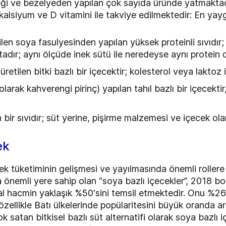
deği ve bezelyeden yapılan çok sayıda üründe yatmaktad
alsiyum ve D vitamini ile takviye edilmektedir: En yaygı
len soya fasulyesinden yapılan yüksek proteinli sıvıdır; 
ktadır; aynı ölçüde inek sütü ile neredeyse aynı protein 
etilen bitki bazlı bir içecektir; kolesterol veya laktoz
k olarak kahverengi pirinç) yapılan tahıl bazlı bir içecekt
 bir sıvıdır; süt yerine, pişirme malzemesi ve içecek olar
ek
ek tüketiminin gelişmesi ve yayılmasında önemli rollere 
 önemli yere sahip olan “soya bazlı içecekler”, 2018 b
 hacmin yaklaşık %50'sini temsil etmektedir. Onu %26 
özellikle Batı ülkelerinde popülaritesini büyük oranda a
atan bitkisel bazlı süt alternatifi olarak soya bazlı iç