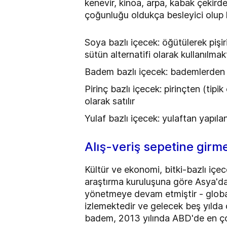
kenevir, kinoa, arpa, kabak çekir
çoğunluğu oldukça besleyici olup k
Soya bazlı içecek: öğütülerek pişiri
sütün alternatifi olarak kullanılma
Badem bazlı içecek: bademlerden ür
Pirinç bazlı içecek: pirinçten (tipi
olarak satılır
Yulaf bazlı içecek: yulaftan yapılan
Alış-veriş sepetine girm
Kültür ve ekonomi, bitki-bazlı içec
araştırma kuruluşuna göre Asya'da
yönetmeye devam etmiştir - global
izlemektedir ve gelecek beş yılda 
badem, 2013 yılında ABD'de en çok s