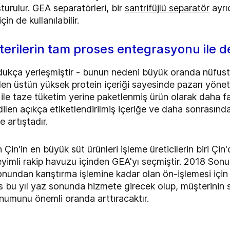
turulur. GEA separatörleri, bir
santrifüjlü separatör
ayrıc
çin de kullanılabilir.
terilerin tam proses entegrasyonu ile 
 oldukça yerleşmiştir - bunun nedeni büyük oranda nüfust
alen üstün yüksek protein içeriği sayesinde pazarı yöne
ı ile taze tüketim yerine paketlenmiş ürün olarak daha 
ilen açıkça etiketlendirilmiş içeriğe ve daha sonrasında 
 artıştadır.
n'in en büyük süt ürünleri işleme üreticilerin biri Çin'd
yimli rakip havuzu içinden GEA'yı seçmiştir. 2018 Sonu
yonundan karıştırma işlemine kadar olan ön-işlemesi için
s bu yıl yaz sonunda hizmete girecek olup, müşterinin s
konumunu önemli oranda arttıracaktır.