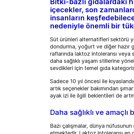
Bitki-bazlı gıdalardaki h
içecekler, son zamanlard
insanların keşfedebilece
nedeniyle önemli bir tü
Süt ürünleri alternatifleri sektörü
dondurma, yoğurt ve diğer hazır g
raflarında laktoz intoleransı veya sü
daha sağlıklı yaşam stillerine yöne
sevdikleri için temel gıda kategoris
Sadece 10 yıl öncesi ile kıyaslandı
artık seçenekler bakımından şımartı
ayak izi ile ilgili beklentileri de ar
Daha sağlıklı ve amaçlı
Bazı çalışmalar, dünya nüfusunun
etmektedir. Laktoz intoleransı en