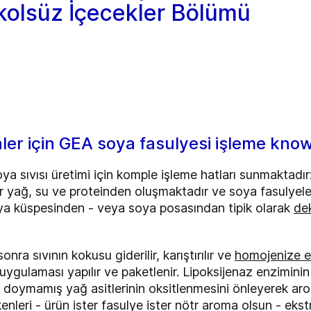
kolsüz İçecekler Bölümü
nler için GEA soya fasulyesi işleme know
ya sıvısı üretimi için komple işleme hatları sunmaktadır
ir yağ, su ve proteinden oluşmaktadır ve soya fasulyeler
soya küspesinden - veya soya posasından tipik olarak
de
sonra sıvının kokusu giderilir, karıştırılır ve
homojenize ed
k uygulaması yapılır ve paketlenir. Lipoksijenaz enzimini
m doymamış yağ asitlerinin oksitlenmesini önleyerek ar
enleri - ürün ister fasulye ister nötr aroma olsun - ekst