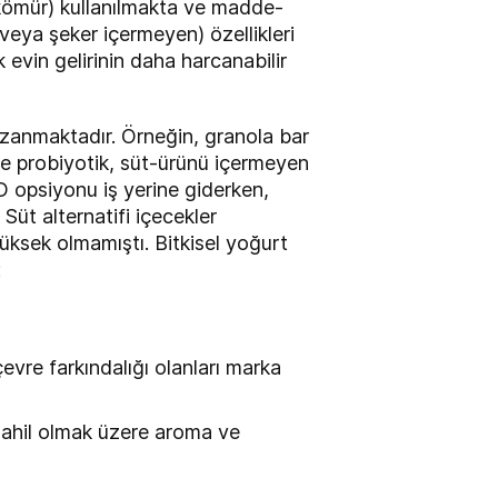
a kömür) kullanılmakta ve madde-
ya şeker içermeyen) özellikleri
evin gelirinin daha harcanabilir
azanmaktadır. Örneğin, granola bar
kle probiyotik, süt-ürünü içermeyen
D opsiyonu iş yerine giderken,
 Süt alternatifi içecekler
yüksek olmamıştı. Bitkisel yoğurt
:
evre farkındalığı olanları marka
a dahil olmak üzere aroma ve