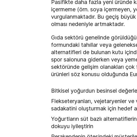
Pasifikte daha fazla yeni üründe k
içermeme (örn. soya içermeyen, y
vurgulanmaktadır. Bu geçiş büyük 
olması nedeniyle artmaktadır.
Gıda sektörü genelinde görüldüğü ü
formundaki tahıllar veya gelenekse
alternatifleri de bulunan kutu içi
spor salonuna giderken veya yemekler
sektöründe gelişim olanakları çok f
ürünleri söz konusu olduğunda Euro
Bitkisel yoğurdun besinsel değerle
Flekseteryanları, vejetaryenler ve 
sadakatini oluşturmak için hedef a
Yoğurtların süt bazlı alternatifler
dokuyu iyileştirin
Perakendenin ötesindeki müşterile