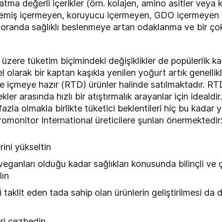
atma değerli içerikler (örn. kolajen, amino asitler vey
emiş içermeyen, koruyucu içermeyen, GDO içermeyen ve
oranda sağlıklı beslenmeye artan odaklanma ve bir çok 
zere tüketim biçimindeki değişiklikler de popülerlik k
l olarak bir kaptan kaşıkla yenilen yoğurt artık genelli
nde içmeye hazır (RTD) ürünler halinde satılmaktadır. RT
 arasında hızlı bir atıştırmalık arayanlar için idealdir.
azla olmakla birlikte tüketici beklentileri hiç bu kadar 
monitor International üreticilere şunları önermektedir
rini yükseltin
veganları olduğu kadar sağlıkları konusunda bilinçli ve ç
lın
ini taklit eden tada sahip olan ürünlerin geliştirilmesi d
ri cezbedin