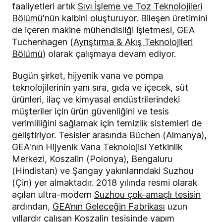
faaliyetleri artık
Sıvı İşleme ve Toz Teknolojileri
Bölümü
'nün kalbini oluşturuyor. Bileşen üretimini
de içeren makine mühendisliği işletmesi, GEA
Tuchenhagen (
Ayrıştırma & Akış Teknolojileri
Bölümü
) olarak çalışmaya devam ediyor.
Bugün şirket, hijyenik vana ve pompa
teknolojilerinin yanı sıra, gıda ve içecek, süt
ürünleri, ilaç ve kimyasal endüstrilerindeki
müşteriler için ürün güvenliğini ve tesis
verimliliğini sağlamak için temizlik sistemleri de
geliştiriyor. Tesisler arasında Büchen (Almanya),
GEA'nın Hijyenik Vana Teknolojisi Yetkinlik
Merkezi, Koszalin (Polonya), Bengaluru
(Hindistan) ve Şangay yakınlarındaki Suzhou
(Çin) yer almaktadır. 2018 yılında resmi olarak
açılan ultra-modern
Suzhou çok-amaçlı tesisin
ardından,
GEA’nın Geleceğin Fabrikası
uzun
yıllardır çalışan Koszalin tesisinde yapım