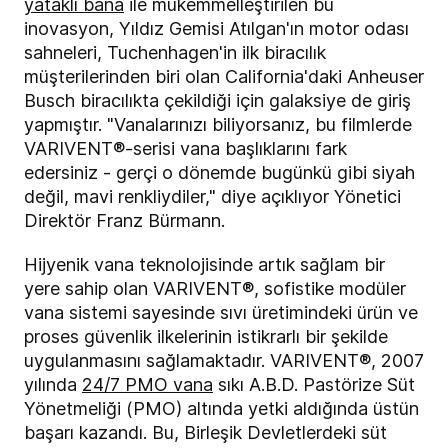
yataklı bana
ile mükemmelleştirilen bu
inovasyon, Yıldız Gemisi Atılgan'ın motor odası
sahneleri, Tuchenhagen'in ilk biracılık
müşterilerinden biri olan California'daki Anheuser
Busch biracılıkta çekildiği için galaksiye de giriş
yapmıştır. "Vanalarınızı biliyorsanız, bu filmlerde
VARIVENT®-serisi vana başlıklarını fark
edersiniz - gerçi o dönemde bugünkü gibi siyah
değil, mavi renkliydiler," diye açıklıyor Yönetici
Direktör Franz Bürmann.
Hijyenik vana teknolojisinde artık sağlam bir
yere sahip olan VARIVENT®, sofistike modüler
vana sistemi sayesinde sıvı üretimindeki ürün ve
proses güvenlik ilkelerinin istikrarlı bir şekilde
uygulanmasını sağlamaktadır. VARIVENT®, 2007
yılında
24/7 PMO vana
sıkı A.B.D. Pastörize Süt
Yönetmeliği (PMO) altında yetki aldığında üstün
başarı kazandı. Bu, Birleşik Devletlerdeki süt