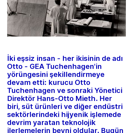
İki eşsiz insan - her ikisinin de adı
Otto - GEA Tuchenhagen'in
yörüngesini şekillendirmeye
devam etti: kurucu Otto
Tuchenhagen ve sonraki Yönetici
Direktör Hans-Otto Mieth. Her
biri, süt ürünleri ve diğer endüstri
sektörlerindeki hijyenik işlemede
devrim yaratan teknolojik
ilerlemelerin beyni oldular. Bugün