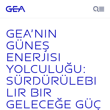
GEA’nın
güneş
enerjisi
yolculuğu:
sürdürülebi
lir bir
geleceğe güç