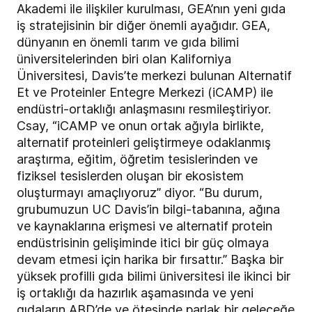
Akademi ile ilişkiler kurulması, GEA’nın yeni gıda
iş stratejisinin bir diğer önemli ayağıdır. GEA,
dünyanın en önemli tarım ve gıda bilimi
üniversitelerinden biri olan Kaliforniya
Üniversitesi, Davis’te merkezi bulunan Alternatif
Et ve Proteinler Entegre Merkezi (iCAMP) ile
endüstri-ortaklığı anlaşmasını resmileştiriyor.
Csay, “iCAMP ve onun ortak ağıyla birlikte,
alternatif proteinleri geliştirmeye odaklanmış
araştırma, eğitim, öğretim tesislerinden ve
fiziksel tesislerden oluşan bir ekosistem
oluşturmayı amaçlıyoruz” diyor. “Bu durum,
grubumuzun UC Davis’in bilgi-tabanına, ağına
ve kaynaklarına erişmesi ve alternatif protein
endüstrisinin gelişiminde itici bir güç olmaya
devam etmesi için harika bir fırsattır.” Başka bir
yüksek profilli gıda bilimi üniversitesi ile ikinci bir
iş ortaklığı da hazırlık aşamasında ve yeni
gıdaların ABD’de ve ötesinde parlak bir geleceğe