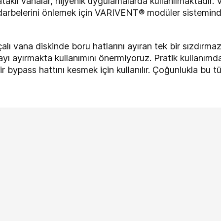
 vanalar, hijyenik uygulamalarda kullanılmaktadır. Van
 darbelerini önlemek için VARIVENT® modüler sistemindek
alı vana diskinde boru hatlarını ayıran tek bir sızdırma
ı ayırmakta kullanımını önermiyoruz. Pratik kullanımda
ir bypass hattını kesmek için kullanılır. Çoğunlukla bu 