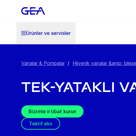
Ürünler ve servisler
Vanalar & Pompalar
/
Hijyenik vanalar &amp; bileşe
Tek-yataklı 
Bizimle irtibat kurun
Teklif alın