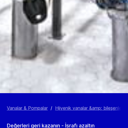
Vanalar & Pompalar
/
Hijyenik vanalar &amp; bileşenler
/
Değerleri geri kazanın - İsrafı azaltın