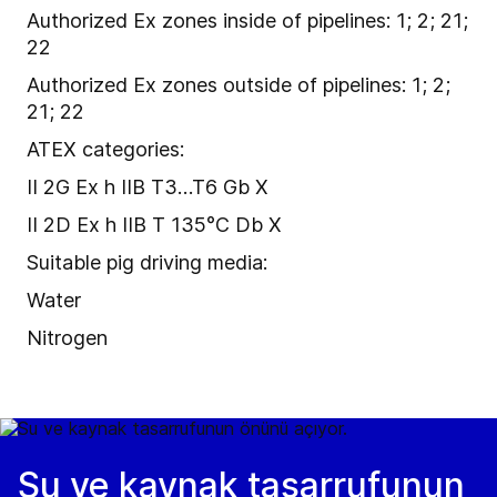
Authorized Ex zones inside of pipelines: 1; 2; 21;
22
Authorized Ex zones outside of pipelines: 1; 2;
21; 22
ATEX categories:
II 2G Ex h IIB T3…T6 Gb X
II 2D Ex h IIB T 135°C Db X
Suitable pig driving media:
Water
Nitrogen
Su ve kaynak tasarrufunun