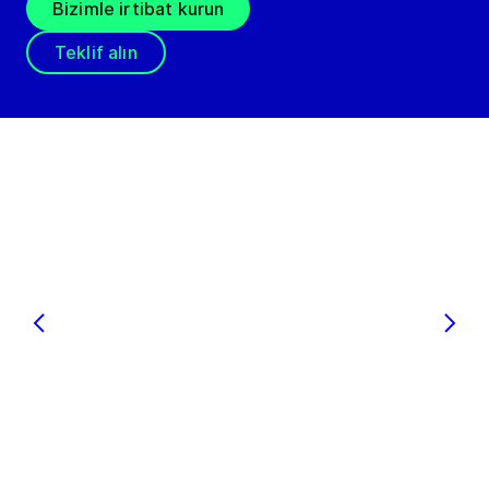
Bizimle irtibat kurun
Teklif alın